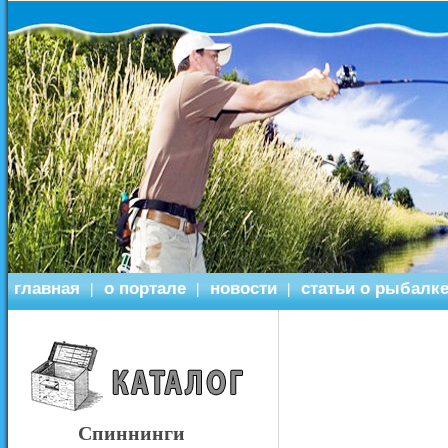
главная
о портале
новости
статьи о рыбалк
|
|
|
Спиннинги