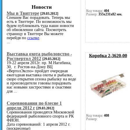
Новости
Код товара:
404
Мы в Твиттере
[29.03.2012]
Размер:
355х231х82 мм.
Спешим Вас порадовать. Теперь мы
есть в Твиттере. По возможность мы
будем публиковать туда наши новости
об обновлении сайта. Посмотреть
страницу в Твиттере Вы можете
перейдя по
ссылке
.
...
Выставка охота рыболовство -
Коробка 2-3620-00
Роствертол 2012
[29.03.2012]
19-22 апреля 2012г. пр. М.Нагибина,
30, г. Ростов-на-Дону ВЦ
«ВертолЭкспо» пройдет очередная
ежегодная выставка охоты и рыбалке,
скоро открытия сезона рыбалку на воде
и производители гововы порадовать
нас новыми хистростями и снастями
для ...
Cоревнования по блесне 1
апреля 2012 г
[29.03.2012]
Соревнования проводятся Московской
Код товара:
408
федерацией рыболовного спорта и РК
Размер:
ФИОН.
Дата соревнований: 1 апреля 2012 г.
(воскресенье)