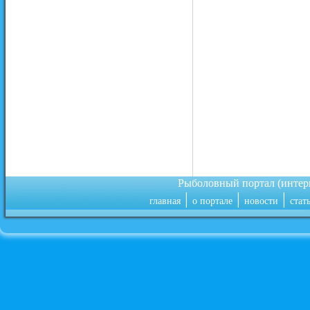
Рыболовный портал (инте
|
|
|
главная
о портале
новости
стат