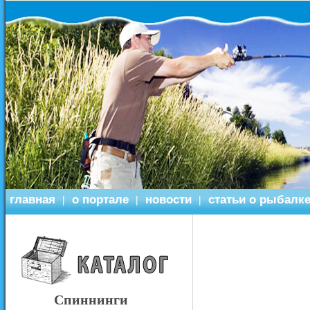
главная
о портале
новости
статьи о рыбалк
|
|
|
Спиннинги