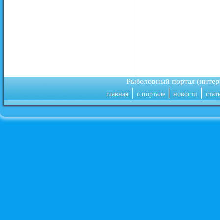
Рыболовный портал (инте
|
|
|
главная
о портале
новости
стат