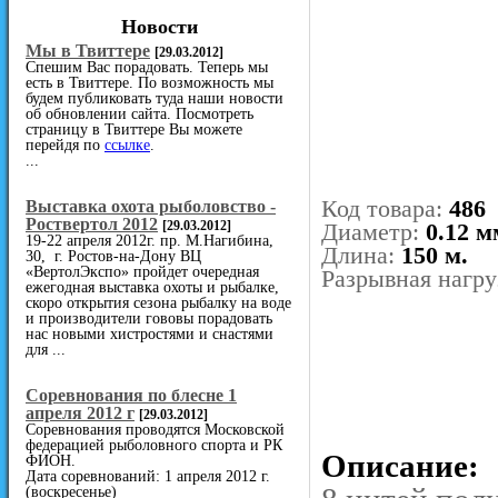
Новости
Мы в Твиттере
[29.03.2012]
Спешим Вас порадовать. Теперь мы
есть в Твиттере. По возможность мы
будем публиковать туда наши новости
об обновлении сайта. Посмотреть
страницу в Твиттере Вы можете
перейдя по
ссылке
.
...
Код товара:
486
Выставка охота рыболовство -
Роствертол 2012
[29.03.2012]
Диаметр:
0.12 м
19-22 апреля 2012г. пр. М.Нагибина,
Длина:
150 м.
30, г. Ростов-на-Дону ВЦ
«ВертолЭкспо» пройдет очередная
Разрывная нагру
ежегодная выставка охоты и рыбалке,
скоро открытия сезона рыбалку на воде
и производители гововы порадовать
нас новыми хистростями и снастями
для ...
Cоревнования по блесне 1
апреля 2012 г
[29.03.2012]
Соревнования проводятся Московской
федерацией рыболовного спорта и РК
Описание:
ФИОН.
Дата соревнований: 1 апреля 2012 г.
(воскресенье)