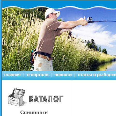
главная
о портале
новости
статьи о рыбалк
|
|
|
Спиннинги