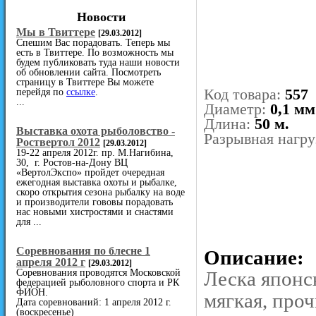
Новости
Мы в Твиттере
[29.03.2012]
Спешим Вас порадовать. Теперь мы
есть в Твиттере. По возможность мы
будем публиковать туда наши новости
об обновлении сайта. Посмотреть
страницу в Твиттере Вы можете
Код товара:
557
перейдя по
ссылке
.
...
Диаметр:
0,1 мм
Длина:
50 м.
Выставка охота рыболовство -
Разрывная нагру
Роствертол 2012
[29.03.2012]
19-22 апреля 2012г. пр. М.Нагибина,
30, г. Ростов-на-Дону ВЦ
«ВертолЭкспо» пройдет очередная
ежегодная выставка охоты и рыбалке,
скоро открытия сезона рыбалку на воде
и производители гововы порадовать
нас новыми хистростями и снастями
для ...
Cоревнования по блесне 1
Описание:
апреля 2012 г
[29.03.2012]
Соревнования проводятся Московской
Леска японс
федерацией рыболовного спорта и РК
ФИОН.
мягкая, проч
Дата соревнований: 1 апреля 2012 г.
(воскресенье)