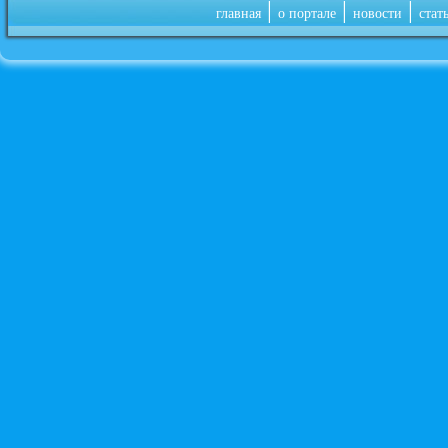
|
|
|
главная
о портале
новости
стат