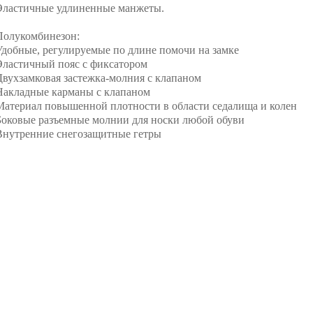
Эластичные удлиненные манжеты.
Полукомбинезон:
Удобные, регулируемые по длине помочи на замке
Эластичный пояс с фиксатором
Двухзамковая застежка-молния с клапаном
Накладные карманы с клапаном
Материал повышенной плотности в области седалища и колен
Боковые разъемные молнии для носки любой обуви
Внутренние снегозащитные гетры