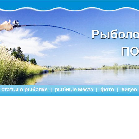
Рыболо
ПО
статьи о рыбалке
рыбные места
фото
видео
|
|
|