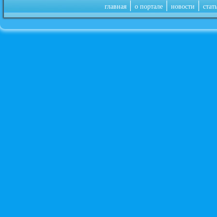
|
|
|
главная
о портале
новости
стат