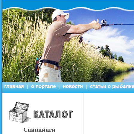
главная
о портале
новости
статьи о рыбалк
|
|
|
Спиннинги