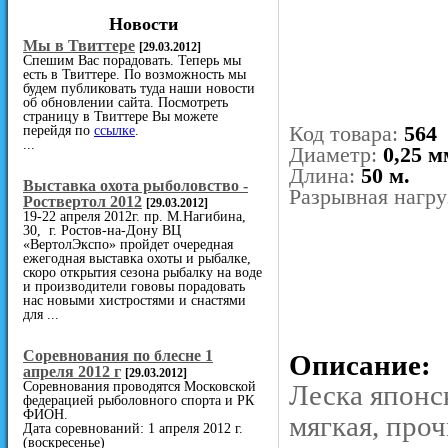
Новости
Мы в Твиттере
[29.03.2012]
Спешим Вас порадовать. Теперь мы
есть в Твиттере. По возможность мы
будем публиковать туда наши новости
об обновлении сайта. Посмотреть
страницу в Твиттере Вы можете
Код товара:
564
перейдя по
ссылке
.
...
Диаметр:
0,25 м
Длина:
50 м.
Выставка охота рыболовство -
Разрывная нагру
Роствертол 2012
[29.03.2012]
19-22 апреля 2012г. пр. М.Нагибина,
30, г. Ростов-на-Дону ВЦ
«ВертолЭкспо» пройдет очередная
ежегодная выставка охоты и рыбалке,
скоро открытия сезона рыбалку на воде
и производители гововы порадовать
нас новыми хистростями и снастями
для ...
Cоревнования по блесне 1
Описание:
апреля 2012 г
[29.03.2012]
Соревнования проводятся Московской
Леска японс
федерацией рыболовного спорта и РК
ФИОН.
мягкая, проч
Дата соревнований: 1 апреля 2012 г.
(воскресенье)