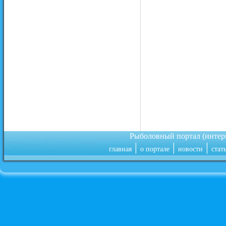
Рыболовный портал (инте
|
|
|
главная
о портале
новости
стат