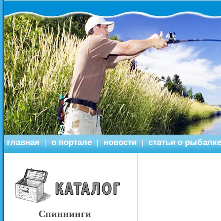
главная
о портале
новости
статьи о рыбалк
|
|
|
Спиннинги