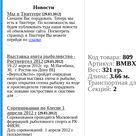
Новости
Мы в Твиттере
[29.03.2012]
Спешим Вас порадовать. Теперь мы
есть в Твиттере. По возможность мы
будем публиковать туда наши новости
об обновлении сайта. Посмотреть
страницу в Твиттере Вы можете
перейдя по
ссылке
.
...
Код товара:
809
Выставка охота рыболовство -
Роствертол 2012
[29.03.2012]
Артикул:
BMBX
19-22 апреля 2012г. пр. М.Нагибина,
Вес:
321 гр.
30, г. Ростов-на-Дону ВЦ
«ВертолЭкспо» пройдет очередная
Длина:
3.66 м.
ежегодная выставка охоты и рыбалке,
Транспортная д
скоро открытия сезона рыбалку на воде
и производители гововы порадовать
Секций:
2
нас новыми хистростями и снастями
для ...
Cоревнования по блесне 1
апреля 2012 г
[29.03.2012]
Соревнования проводятся Московской
федерацией рыболовного спорта и РК
ФИОН.
Дата соревнований: 1 апреля 2012 г.
(воскресенье)