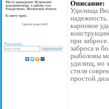
Описание:
Место проведения: Истринское
водохранилище, в районе села
Удилища Bea
Рождествено, Московской области.
К зачету прин...
надежность.
карповое уд
[архив новостей]
конструкцию
при забросе
Рассылка
заброса и б
рыболовы мо
удилищ, но 
стиля совре
простой диз