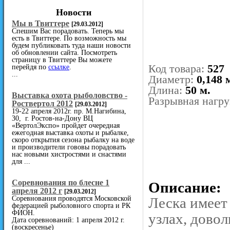
Новости
Мы в Твиттере
[29.03.2012]
Спешим Вас порадовать. Теперь мы
есть в Твиттере. По возможность мы
будем публиковать туда наши новости
об обновлении сайта. Посмотреть
страницу в Твиттере Вы можете
Код товара:
527
перейдя по
ссылке
.
...
Диаметр:
0,148 
Длина:
50 м.
Выставка охота рыболовство -
Разрывная нагру
Роствертол 2012
[29.03.2012]
19-22 апреля 2012г. пр. М.Нагибина,
30, г. Ростов-на-Дону ВЦ
«ВертолЭкспо» пройдет очередная
ежегодная выставка охоты и рыбалке,
скоро открытия сезона рыбалку на воде
и производители гововы порадовать
нас новыми хистростями и снастями
для ...
Cоревнования по блесне 1
Описание:
апреля 2012 г
[29.03.2012]
Соревнования проводятся Московской
Леска имеет
федерацией рыболовного спорта и РК
ФИОН.
узлах, довол
Дата соревнований: 1 апреля 2012 г.
(воскресенье)