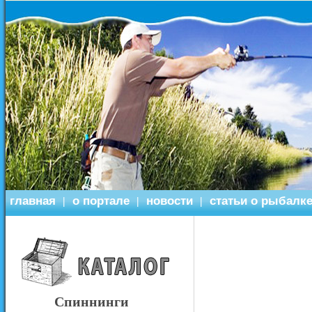
главная
о портале
новости
статьи о рыбалк
|
|
|
Спиннинги