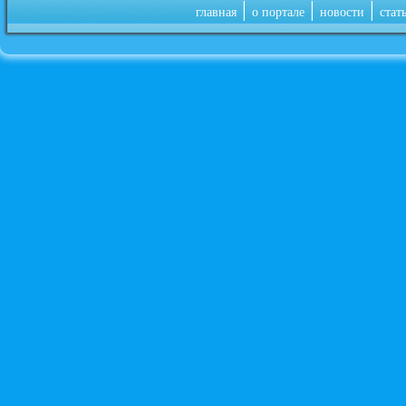
|
|
|
главная
о портале
новости
стат