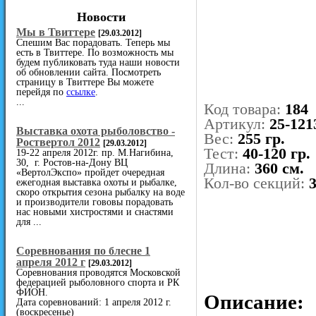
Новости
Мы в Твиттере
[29.03.2012]
Спешим Вас порадовать. Теперь мы
есть в Твиттере. По возможность мы
будем публиковать туда наши новости
об обновлении сайта. Посмотреть
страницу в Твиттере Вы можете
перейдя по
ссылке
.
...
Код товара:
184
Артикул:
25-121
Выставка охота рыболовство -
Вес:
255 гр.
Роствертол 2012
[29.03.2012]
Тест:
40-120 гр.
19-22 апреля 2012г. пр. М.Нагибина,
30, г. Ростов-на-Дону ВЦ
Длина:
360 см.
«ВертолЭкспо» пройдет очередная
Кол-во секций:
ежегодная выставка охоты и рыбалке,
скоро открытия сезона рыбалку на воде
и производители гововы порадовать
нас новыми хистростями и снастями
для ...
Cоревнования по блесне 1
апреля 2012 г
[29.03.2012]
Соревнования проводятся Московской
федерацией рыболовного спорта и РК
ФИОН.
Описание:
Дата соревнований: 1 апреля 2012 г.
(воскресенье)