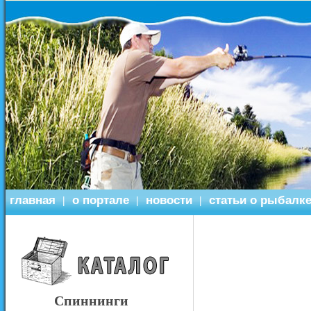
главная
о портале
новости
статьи о рыбалк
|
|
|
Спиннинги