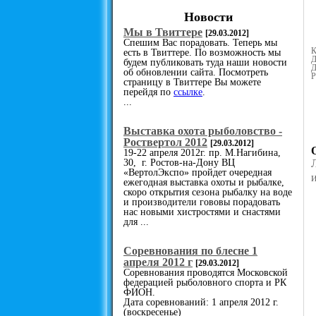
Новости
Мы в Твиттере
[29.03.2012]
Спешим Вас порадовать. Теперь мы
К
есть в Твиттере. По возможность мы
Д
будем публиковать туда наши новости
Д
об обновлении сайта. Посмотреть
Р
страницу в Твиттере Вы можете
перейдя по
ссылке
.
...
Выставка охота рыболовство -
Роствертол 2012
[29.03.2012]
19-22 апреля 2012г. пр. М.Нагибина,
30, г. Ростов-на-Дону ВЦ
«ВертолЭкспо» пройдет очередная
ежегодная выставка охоты и рыбалке,
скоро открытия сезона рыбалку на воде
и производители гововы порадовать
нас новыми хистростями и снастями
для ...
Cоревнования по блесне 1
апреля 2012 г
[29.03.2012]
Соревнования проводятся Московской
федерацией рыболовного спорта и РК
ФИОН.
Дата соревнований: 1 апреля 2012 г.
(воскресенье)