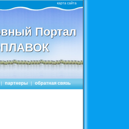
карта сайта
вный Портал
ПЛАВОК
|
партнеры
|
обратная связь