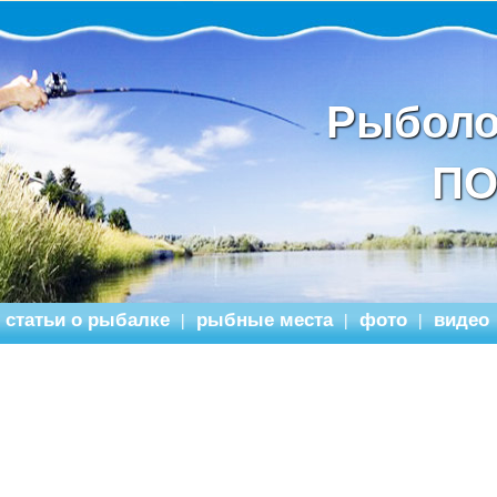
Рыболо
ПО
статьи о рыбалке
рыбные места
фото
видео
|
|
|