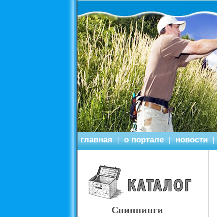
главная
о портале
новости
|
|
|
Спиннинги