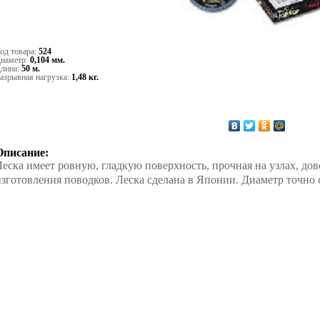
од товара:
524
иаметр:
0,104 мм.
лина:
50 м.
азрывная нагрузка:
1,48 кг.
Описание:
Леска имеет ровную, гладкую поверхность, прочная на узлах, дов
изготовления поводков. Леска сделана в Японии. Диаметр точно 