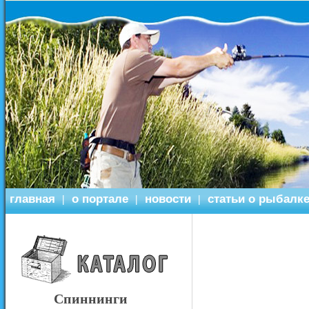
главная
о портале
новости
статьи о рыбалк
|
|
|
Спиннинги