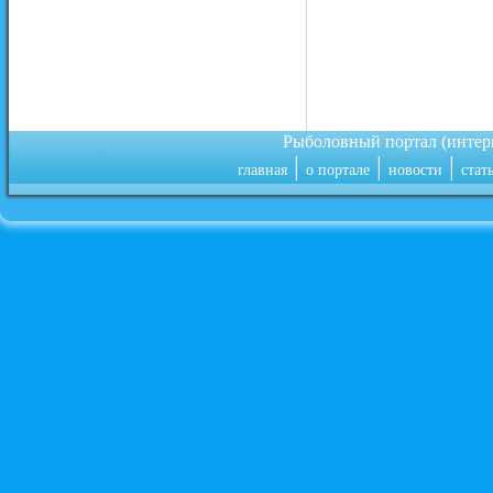
Рыболовный портал (инте
|
|
|
главная
о портале
новости
стат