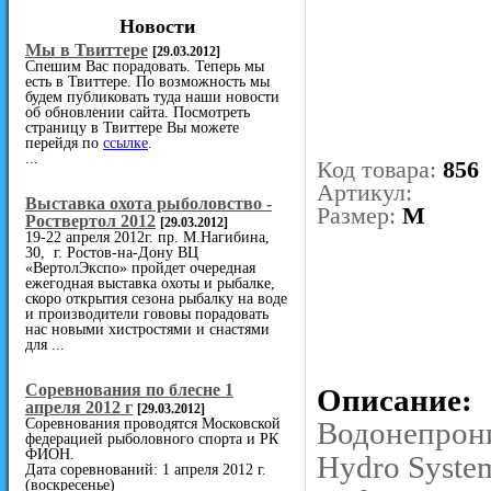
Новости
Мы в Твиттере
[29.03.2012]
Спешим Вас порадовать. Теперь мы
есть в Твиттере. По возможность мы
будем публиковать туда наши новости
об обновлении сайта. Посмотреть
страницу в Твиттере Вы можете
перейдя по
ссылке
.
...
Код товара:
856
Артикул:
Выставка охота рыболовство -
Размер:
M
Роствертол 2012
[29.03.2012]
19-22 апреля 2012г. пр. М.Нагибина,
30, г. Ростов-на-Дону ВЦ
«ВертолЭкспо» пройдет очередная
ежегодная выставка охоты и рыбалке,
скоро открытия сезона рыбалку на воде
и производители гововы порадовать
нас новыми хистростями и снастями
для ...
Cоревнования по блесне 1
Описание:
апреля 2012 г
[29.03.2012]
Соревнования проводятся Московской
Водонепрони
федерацией рыболовного спорта и РК
ФИОН.
Hydro Syste
Дата соревнований: 1 апреля 2012 г.
(воскресенье)