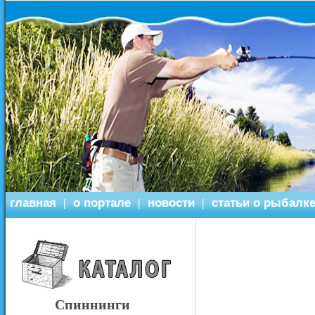
главная
о портале
новости
статьи о рыбалк
|
|
|
Спиннинги