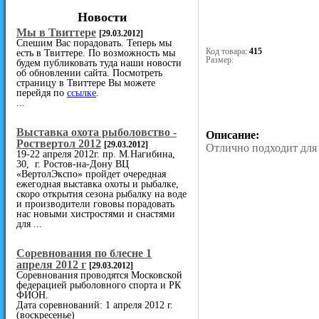
Новости
Мы в Твиттере
[29.03.2012]
Спешим Вас порадовать. Теперь мы
Код товара:
415
есть в Твиттере. По возможность мы
Размер:
будем публиковать туда наши новости
об обновлении сайта. Посмотреть
страницу в Твиттере Вы можете
перейдя по
ссылке
.
...
Выставка охота рыболовство -
Описание:
Роствертол 2012
[29.03.2012]
Отлично подходит для
19-22 апреля 2012г. пр. М.Нагибина,
30, г. Ростов-на-Дону ВЦ
«ВертолЭкспо» пройдет очередная
ежегодная выставка охоты и рыбалке,
скоро открытия сезона рыбалку на воде
и производители гововы порадовать
нас новыми хистростями и снастями
для ...
Cоревнования по блесне 1
апреля 2012 г
[29.03.2012]
Соревнования проводятся Московской
федерацией рыболовного спорта и РК
ФИОН.
Дата соревнований: 1 апреля 2012 г.
(воскресенье)