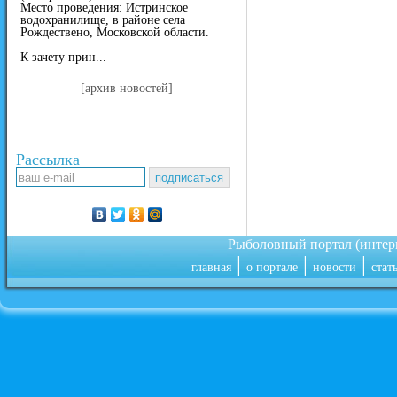
Место проведения: Истринское
водохранилище, в районе села
Рождествено, Московской области.
К зачету прин...
[архив новостей]
Рассылка
Рыболовный портал (инте
|
|
|
главная
о портале
новости
стат