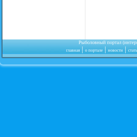
Рыболовный портал (инте
|
|
|
главная
о портале
новости
стат