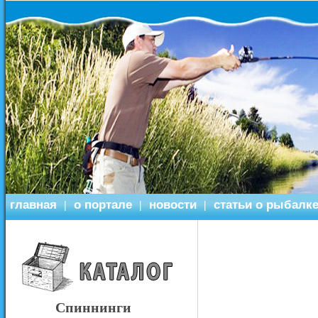
главная
о портале
новости
статьи о рыбалк
|
|
|
Спиннинги