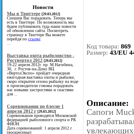
Новости
Мы в Твиттере
[29.03.2012]
Спешим Вас порадовать. Теперь мы
есть в Твиттере. По возможность мы
будем публиковать туда наши новости
об обновлении сайта. Посмотреть
страницу в Твиттере Вы можете
перейдя по
ссылке
.
...
Код товара:
869
Размер:
43/EU 4
Выставка охота рыболовство -
Роствертол 2012
[29.03.2012]
19-22 апреля 2012г. пр. М.Нагибина,
30, г. Ростов-на-Дону ВЦ
«ВертолЭкспо» пройдет очередная
ежегодная выставка охоты и рыбалке,
скоро открытия сезона рыбалку на воде
и производители гововы порадовать
нас новыми хистростями и снастями
для ...
Описание:
Cоревнования по блесне 1
Сапоги Muck
апреля 2012 г
[29.03.2012]
Соревнования проводятся Московской
разрабатывал
федерацией рыболовного спорта и РК
ФИОН.
увлекающихс
Дата соревнований: 1 апреля 2012 г.
(воскресенье)