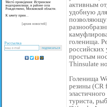
Место проведения: Истринское
активным от
водохранилище, в районе села
Рождествено, Московской области.
удобную для
К зачету прин...
позволяющую
[архив новостей]
разнообразн
камуфлирова
голенища. Р
Рассылка
российских у
простым нос
Thinsulate н
Голенища W
резины (CR f
эластичного
туриста, ры