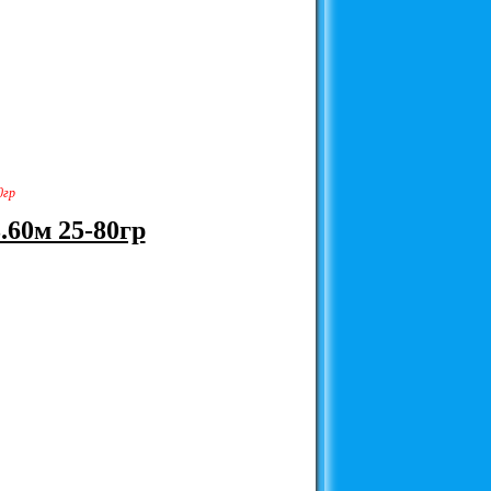
0гр
.60м 25-80гр