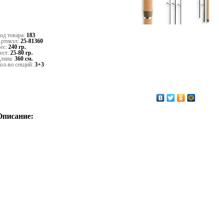
од товара:
183
ртикул:
25-81360
ес:
240 гр.
ест:
25-80 гр.
лина:
360 см.
ол-во секций:
3+3
Описание: