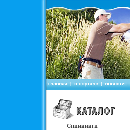
главная
о портале
новости
|
|
|
Спиннинги