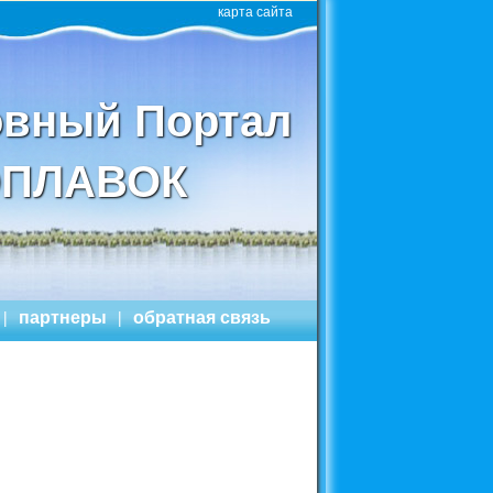
карта сайта
вный Портал
ПЛАВОК
|
партнеры
|
обратная связь