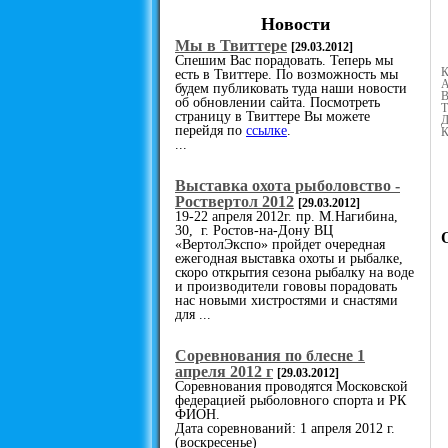
Новости
Мы в Твиттере
[29.03.2012]
Спешим Вас порадовать. Теперь мы
К
есть в Твиттере. По возможность мы
А
будем публиковать туда наши новости
В
об обновлении сайта. Посмотреть
Т
страницу в Твиттере Вы можете
Д
перейдя по
ссылке
.
К
...
Выставка охота рыболовство -
Роствертол 2012
[29.03.2012]
19-22 апреля 2012г. пр. М.Нагибина,
30, г. Ростов-на-Дону ВЦ
«ВертолЭкспо» пройдет очередная
ежегодная выставка охоты и рыбалке,
скоро открытия сезона рыбалку на воде
и производители гововы порадовать
нас новыми хистростями и снастями
для ...
Cоревнования по блесне 1
апреля 2012 г
[29.03.2012]
Соревнования проводятся Московской
федерацией рыболовного спорта и РК
ФИОН.
Дата соревнований: 1 апреля 2012 г.
(воскресенье)