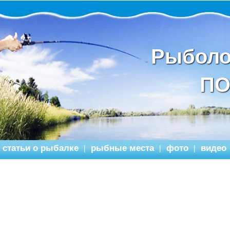
Рыболо
ПО
статьи о рыбалке
рыбные места
фото
видео
|
|
|