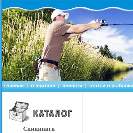
главная
о портале
новости
статьи о рыбалк
|
|
|
Спиннинги