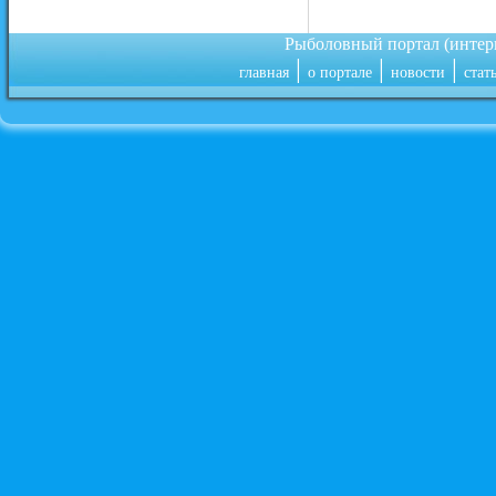
Рыболовный портал (инте
|
|
|
главная
о портале
новости
стат