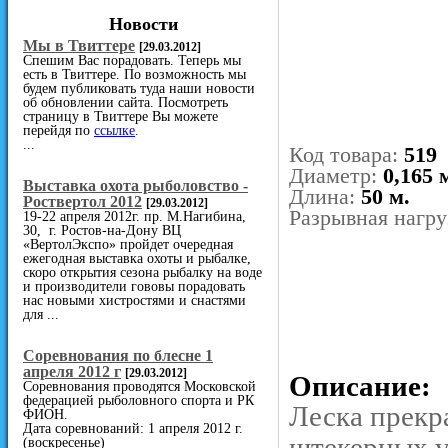
Новости
Мы в Твиттере
[29.03.2012]
Спешим Вас порадовать. Теперь мы
есть в Твиттере. По возможность мы
будем публиковать туда наши новости
об обновлении сайта. Посмотреть
страницу в Твиттере Вы можете
перейдя по
ссылке
.
...
Код товара:
519
Диаметр:
0,165 
Выставка охота рыболовство -
Длина:
50 м.
Роствертол 2012
[29.03.2012]
Разрывная нагру
19-22 апреля 2012г. пр. М.Нагибина,
30, г. Ростов-на-Дону ВЦ
«ВертолЭкспо» пройдет очередная
ежегодная выставка охоты и рыбалке,
скоро открытия сезона рыбалку на воде
и производители гововы порадовать
нас новыми хистростями и снастями
для ...
Cоревнования по блесне 1
апреля 2012 г
[29.03.2012]
Описание:
Соревнования проводятся Московской
федерацией рыболовного спорта и РК
Леска прекр
ФИОН.
Дата соревнований: 1 апреля 2012 г.
штекерных уд
(воскресенье)