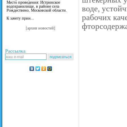
Место проведения: Истринское
воде, устойч
водохранилище, в районе села
Рождествено, Московской области.
рабочих кач
К зачету прин...
фторсодержа
[архив новостей]
Рассылка