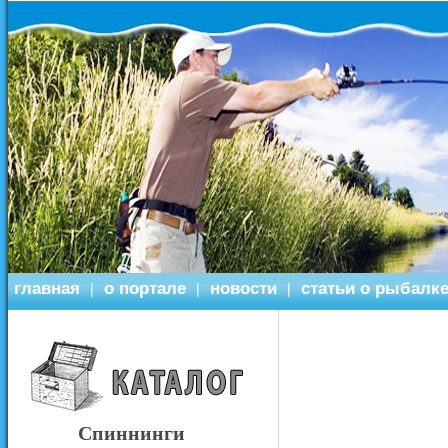
главная
о портале
новости
статьи о рыбалк
|
|
|
Спиннинги