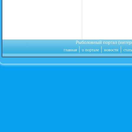
Рыболовный портал (инте
|
|
|
главная
о портале
новости
стат