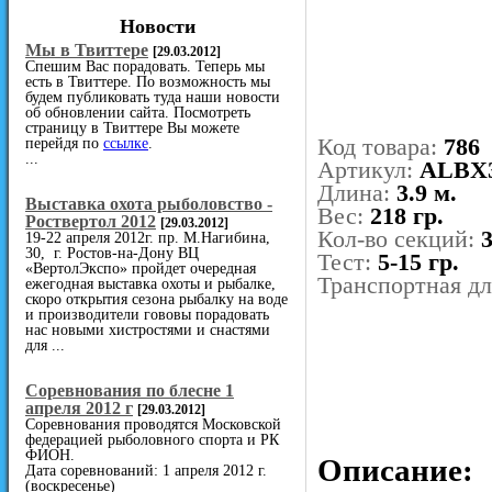
Новости
Мы в Твиттере
[29.03.2012]
Спешим Вас порадовать. Теперь мы
есть в Твиттере. По возможность мы
будем публиковать туда наши новости
об обновлении сайта. Посмотреть
страницу в Твиттере Вы можете
Код товара:
786
перейдя по
ссылке
.
...
Артикул:
ALBX
Длина:
3.9 м.
Выставка охота рыболовство -
Вес:
218 гр.
Роствертол 2012
[29.03.2012]
Кол-во секций:
19-22 апреля 2012г. пр. М.Нагибина,
30, г. Ростов-на-Дону ВЦ
Тест:
5-15 гр.
«ВертолЭкспо» пройдет очередная
Транспортная д
ежегодная выставка охоты и рыбалке,
скоро открытия сезона рыбалку на воде
и производители гововы порадовать
нас новыми хистростями и снастями
для ...
Cоревнования по блесне 1
апреля 2012 г
[29.03.2012]
Соревнования проводятся Московской
федерацией рыболовного спорта и РК
ФИОН.
Описание:
Дата соревнований: 1 апреля 2012 г.
(воскресенье)