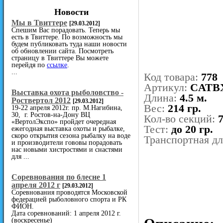
Новости
Мы в Твиттере
[29.03.2012]
Спешим Вас порадовать. Теперь мы
есть в Твиттере. По возможность мы
будем публиковать туда наши новости
об обновлении сайта. Посмотреть
страницу в Твиттере Вы можете
перейдя по
ссылке
.
...
Код товара:
778
Артикул:
CATB
Выставка охота рыболовство -
Длина:
4.5 м.
Роствертол 2012
[29.03.2012]
Вес:
214 гр.
19-22 апреля 2012г. пр. М.Нагибина,
30, г. Ростов-на-Дону ВЦ
Кол-во секций:
«ВертолЭкспо» пройдет очередная
Тест:
до 20 гр.
ежегодная выставка охоты и рыбалке,
скоро открытия сезона рыбалку на воде
Транспортная д
и производители гововы порадовать
нас новыми хистростями и снастями
для ...
Cоревнования по блесне 1
апреля 2012 г
[29.03.2012]
Соревнования проводятся Московской
федерацией рыболовного спорта и РК
ФИОН.
Дата соревнований: 1 апреля 2012 г.
(воскресенье)