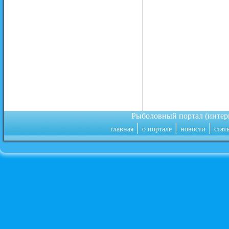
Рыболовный портал (инте
|
|
|
главная
о портале
новости
стат