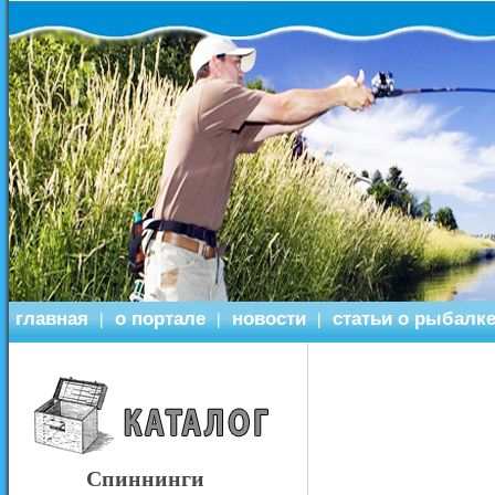
главная
о портале
новости
статьи о рыбалк
|
|
|
Спиннинги