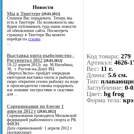
Новости
Мы в Твиттере
[29.03.2012]
Спешим Вас порадовать. Теперь мы
есть в Твиттере. По возможность мы
будем публиковать туда наши новости
об обновлении сайта. Посмотреть
страницу в Твиттере Вы можете
перейдя по
ссылке
.
...
Код товара:
279
Выставка охота рыболовство -
Роствертол 2012
[29.03.2012]
Артикул:
4626-1
19-22 апреля 2012г. пр. М.Нагибина,
Вес:
11 г.
30, г. Ростов-на-Дону ВЦ
«ВертолЭкспо» пройдет очередная
Длина:
5.6 см.
ежегодная выставка охоты и рыбалке,
Тип:
плавающи
скоро открытия сезона рыбалку на воде
и производители гововы порадовать
Заглубление:
0-0
нас новыми хистростями и снастями
Цвет:
bg frog
для ...
Форма тела:
крэ
Cоревнования по блесне 1
апреля 2012 г
[29.03.2012]
Соревнования проводятся Московской
федерацией рыболовного спорта и РК
ФИОН.
Дата соревнований: 1 апреля 2012 г.
(воскресенье)