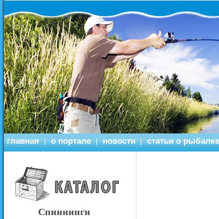
главная
о портале
новости
статьи о рыбалк
|
|
|
Спиннинги