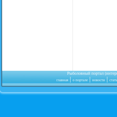
Рыболовный портал (инте
|
|
|
главная
о портале
новости
стат