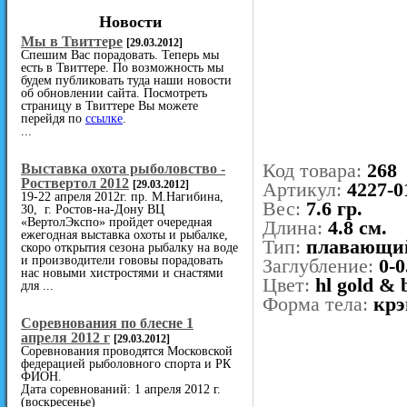
Новости
Мы в Твиттере
[29.03.2012]
Спешим Вас порадовать. Теперь мы
есть в Твиттере. По возможность мы
будем публиковать туда наши новости
об обновлении сайта. Посмотреть
страницу в Твиттере Вы можете
перейдя по
ссылке
.
...
Код товара:
268
Выставка охота рыболовство -
Роствертол 2012
[29.03.2012]
Артикул:
4227-0
19-22 апреля 2012г. пр. М.Нагибина,
Вес:
7.6 гр.
30, г. Ростов-на-Дону ВЦ
«ВертолЭкспо» пройдет очередная
Длина:
4.8 см.
ежегодная выставка охоты и рыбалке,
Тип:
плавающи
скоро открытия сезона рыбалку на воде
и производители гововы порадовать
Заглубление:
0-0
нас новыми хистростями и снастями
Цвет:
hl gold & 
для ...
Форма тела:
крэ
Cоревнования по блесне 1
апреля 2012 г
[29.03.2012]
Соревнования проводятся Московской
федерацией рыболовного спорта и РК
ФИОН.
Дата соревнований: 1 апреля 2012 г.
(воскресенье)