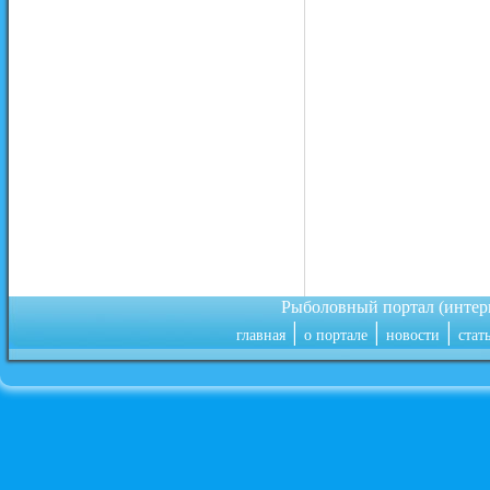
Рыболовный портал (инте
|
|
|
главная
о портале
новости
стат