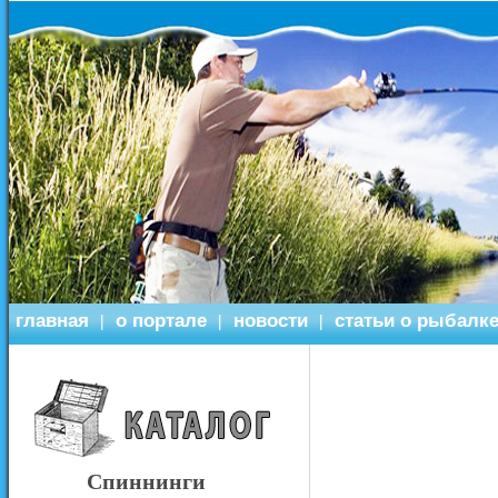
главная
о портале
новости
статьи о рыбалк
|
|
|
Спиннинги