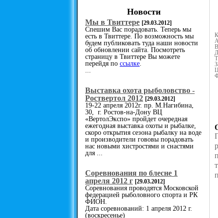
Новости
Мы в Твиттере
[29.03.2012]
Спешим Вас порадовать. Теперь мы
К
есть в Твиттере. По возможность мы
А
будем публиковать туда наши новости
В
об обновлении сайта. Посмотреть
Д
страницу в Твиттере Вы можете
Т
перейдя по
ссылке
.
З
...
Ц
Ф
Выставка охота рыболовство -
Роствертол 2012
[29.03.2012]
19-22 апреля 2012г. пр. М.Нагибина,
30, г. Ростов-на-Дону ВЦ
«ВертолЭкспо» пройдет очередная
ежегодная выставка охоты и рыбалке,
скоро открытия сезона рыбалку на воде
и производители гововы порадовать
нас новыми хистростями и снастями
для ...
Cоревнования по блесне 1
апреля 2012 г
[29.03.2012]
Соревнования проводятся Московской
федерацией рыболовного спорта и РК
ФИОН.
Дата соревнований: 1 апреля 2012 г.
(воскресенье)