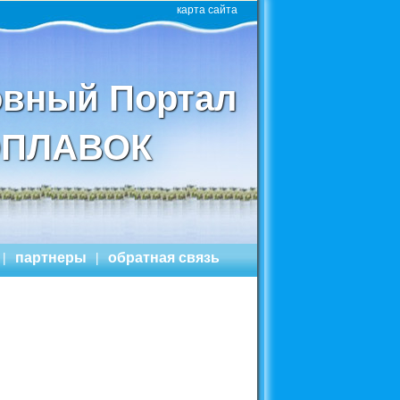
карта сайта
вный Портал
ПЛАВОК
|
партнеры
|
обратная связь