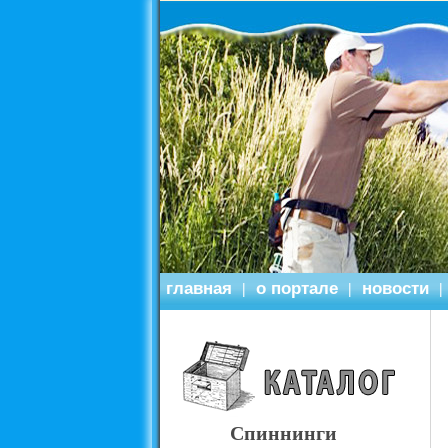
главная
о портале
новости
|
|
|
Спиннинги