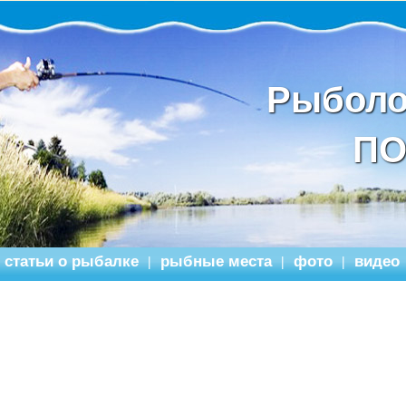
Рыболо
ПО
статьи о рыбалке
рыбные места
фото
видео
|
|
|