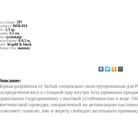
од товара:
297
ртикул:
8458-014
ес:
2.3 гр.
лина:
3.5 см.
ип:
суспендер
аглубление:
0-0.5 м.
вет:
hl gold & black
орма тела:
минноу
Описание:
Первая разработка от Jackall специально сконструированная для 
распределения веса и стальной шар внутри тела приманки прида
правильную гидродинамику с высокой устойчивостью в воде. Об
твитчинговой проводке, направленной на активизацию пассивн
позволяют голавлю, язю и жереху свободно заглатывать приманку