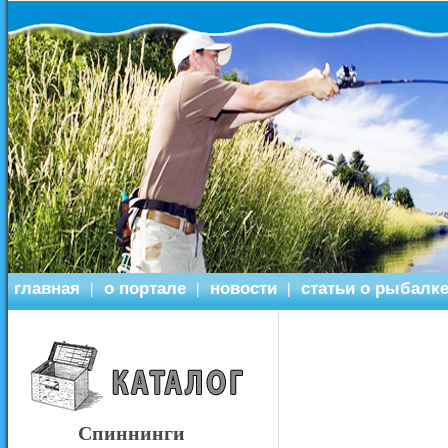
главная
о портале
новости
статьи о рыбалк
|
|
|
Спиннинги