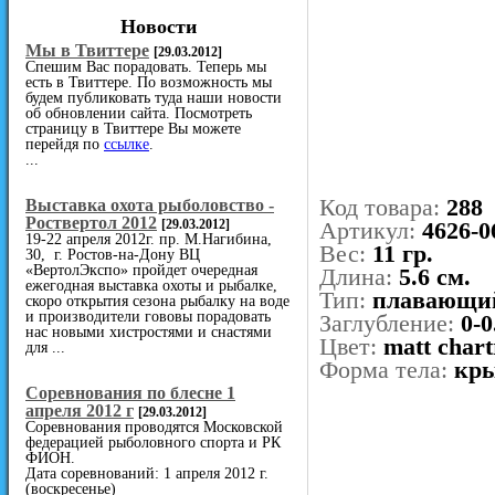
Новости
Мы в Твиттере
[29.03.2012]
Спешим Вас порадовать. Теперь мы
есть в Твиттере. По возможность мы
будем публиковать туда наши новости
об обновлении сайта. Посмотреть
страницу в Твиттере Вы можете
перейдя по
ссылке
.
...
Код товара:
288
Выставка охота рыболовство -
Роствертол 2012
[29.03.2012]
Артикул:
4626-0
19-22 апреля 2012г. пр. М.Нагибина,
Вес:
11 гр.
30, г. Ростов-на-Дону ВЦ
«ВертолЭкспо» пройдет очередная
Длина:
5.6 см.
ежегодная выставка охоты и рыбалке,
Тип:
плавающи
скоро открытия сезона рыбалку на воде
и производители гововы порадовать
Заглубление:
0-0
нас новыми хистростями и снастями
Цвет:
matt chart
для ...
Форма тела:
кр
Cоревнования по блесне 1
апреля 2012 г
[29.03.2012]
Соревнования проводятся Московской
федерацией рыболовного спорта и РК
ФИОН.
Дата соревнований: 1 апреля 2012 г.
(воскресенье)