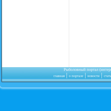
Рыболовный портал (инте
|
|
|
главная
о портале
новости
стат