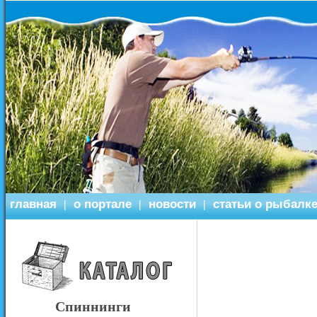
главная
о портале
новости
статьи о рыбалк
|
|
|
Спиннинги