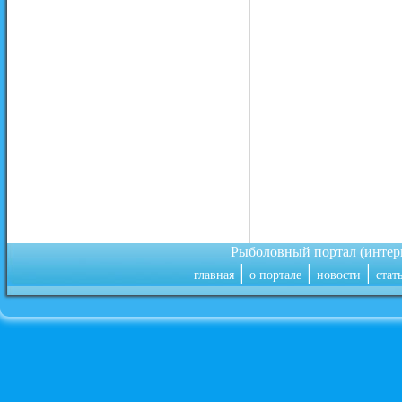
Рыболовный портал (инте
|
|
|
главная
о портале
новости
стат