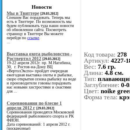
Новости
Мы в Твиттере
[29.03.2012]
Спешим Вас порадовать. Теперь мы
есть в Твиттере. По возможность мы
будем публиковать туда наши новости
об обновлении сайта. Посмотреть
страницу в Твиттере Вы можете
перейдя по
ссылке
.
...
Код товара:
278
Выставка охота рыболовство -
Роствертол 2012
[29.03.2012]
Артикул:
4227-1
19-22 апреля 2012г. пр. М.Нагибина,
Вес:
7.6 гр.
30, г. Ростов-на-Дону ВЦ
«ВертолЭкспо» пройдет очередная
Длина:
4.8 см.
ежегодная выставка охоты и рыбалке,
Тип:
плавающи
скоро открытия сезона рыбалку на воде
и производители гововы порадовать
Заглубление:
0-0
нас новыми хистростями и снастями
Цвет:
noike gree
для ...
Форма тела:
крэ
Cоревнования по блесне 1
апреля 2012 г
[29.03.2012]
Соревнования проводятся Московской
федерацией рыболовного спорта и РК
ФИОН.
Дата соревнований: 1 апреля 2012 г.
(воскресенье)