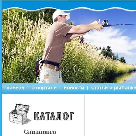
главная
о портале
новости
статьи о рыбалк
|
|
|
Спиннинги