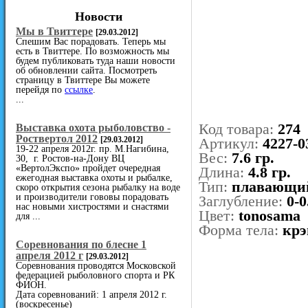
Новости
Мы в Твиттере
[29.03.2012]
Спешим Вас порадовать. Теперь мы
есть в Твиттере. По возможность мы
будем публиковать туда наши новости
об обновлении сайта. Посмотреть
страницу в Твиттере Вы можете
перейдя по
ссылке
.
...
Код товара:
274
Выставка охота рыболовство -
Роствертол 2012
[29.03.2012]
Артикул:
4227-0
19-22 апреля 2012г. пр. М.Нагибина,
Вес:
7.6 гр.
30, г. Ростов-на-Дону ВЦ
«ВертолЭкспо» пройдет очередная
Длина:
4.8 гр.
ежегодная выставка охоты и рыбалке,
Тип:
плавающи
скоро открытия сезона рыбалку на воде
и производители гововы порадовать
Заглубление:
0-0
нас новыми хистростями и снастями
Цвет:
tonosama
для ...
Форма тела:
крэ
Cоревнования по блесне 1
апреля 2012 г
[29.03.2012]
Соревнования проводятся Московской
федерацией рыболовного спорта и РК
ФИОН.
Дата соревнований: 1 апреля 2012 г.
(воскресенье)