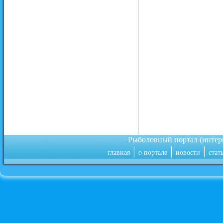
Рыболовный портал (инте
|
|
|
главная
о портале
новости
стат