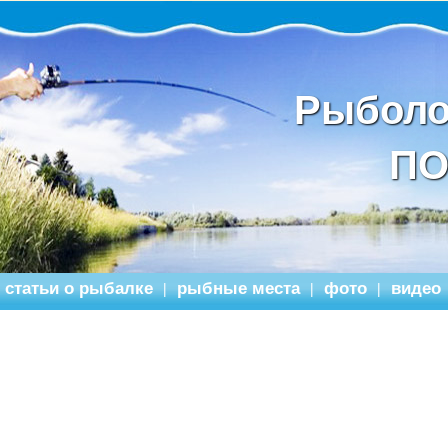
Рыболо
ПО
статьи о рыбалке
рыбные места
фото
видео
|
|
|