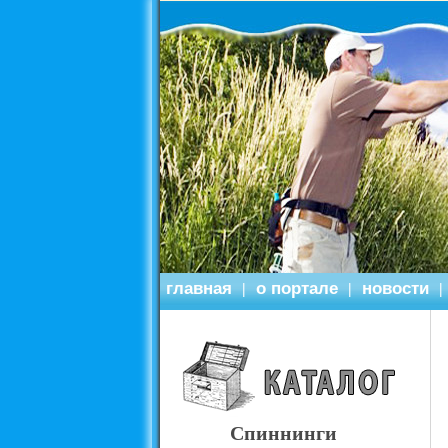
главная
о портале
новости
|
|
|
Спиннинги