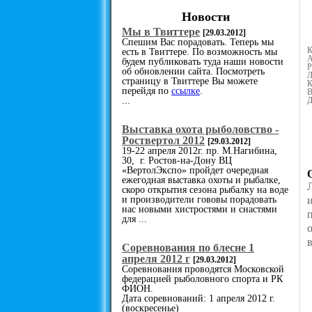
Новости
Мы в Твиттере
[29.03.2012]
Спешим Вас порадовать. Теперь мы
К
есть в Твиттере. По возможность мы
А
будем публиковать туда наши новости
Р
об обновлении сайта. Посмотреть
Л
страницу в Твиттере Вы можете
К
перейдя по
ссылке
.
В
...
Д
Выставка охота рыболовство -
Роствертол 2012
[29.03.2012]
19-22 апреля 2012г. пр. М.Нагибина,
30, г. Ростов-на-Дону ВЦ
«ВертолЭкспо» пройдет очередная
ежегодная выставка охоты и рыбалке,
скоро открытия сезона рыбалку на воде
и производители гововы порадовать
нас новыми хистростями и снастями
для ...
Cоревнования по блесне 1
апреля 2012 г
[29.03.2012]
Соревнования проводятся Московской
федерацией рыболовного спорта и РК
ФИОН.
Дата соревнований: 1 апреля 2012 г.
(воскресенье)