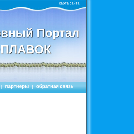
карта сайта
вный Портал
ПЛАВОК
|
партнеры
|
обратная связь