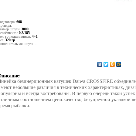
од товара:
608
ртикул:
азмер шпули:
3000
есоёмкость:
0,3/185
ол-во подшипников:
4+1
ес:
320 гр.
ополнительная шпуля:
-
Описание:
Линейка безинерционных катушек Daiwa CROSSFIRE объединяет в
имеют небольшие различия в технических характеристиках, дизайн
популярны и всегда востребованы. В первую очередь такой усп
отличным соотношением цена-качество, безупречной укладкой ле
время рыбалки.