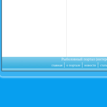
Рыболовный портал (инте
|
|
|
главная
о портале
новости
стат