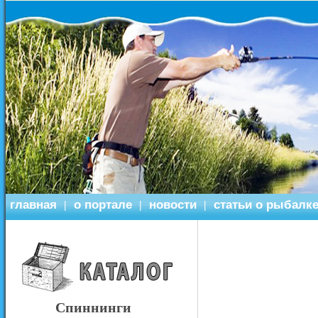
главная
о портале
новости
статьи о рыбалк
|
|
|
Спиннинги