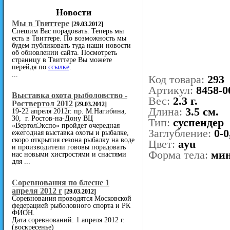
Новости
Мы в Твиттере
[29.03.2012]
Спешим Вас порадовать. Теперь мы
есть в Твиттере. По возможность мы
будем публиковать туда наши новости
об обновлении сайта. Посмотреть
страницу в Твиттере Вы можете
перейдя по
ссылке
.
...
Код товара:
293
Артикул:
8458-0
Выставка охота рыболовство -
Вес:
2.3 г.
Роствертол 2012
[29.03.2012]
Длина:
3.5 см.
19-22 апреля 2012г. пр. М.Нагибина,
30, г. Ростов-на-Дону ВЦ
Тип:
суспендер
«ВертолЭкспо» пройдет очередная
Заглубление:
0-0
ежегодная выставка охоты и рыбалке,
скоро открытия сезона рыбалку на воде
Цвет:
ayu
и производители гововы порадовать
Форма тела:
ми
нас новыми хистростями и снастями
для ...
Cоревнования по блесне 1
апреля 2012 г
[29.03.2012]
Соревнования проводятся Московской
федерацией рыболовного спорта и РК
ФИОН.
Дата соревнований: 1 апреля 2012 г.
(воскресенье)