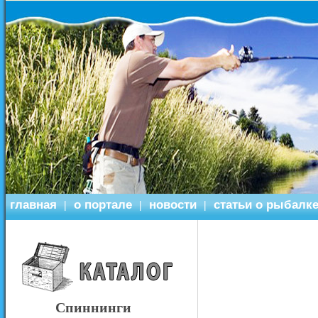
главная
о портале
новости
статьи о рыбалк
|
|
|
Спиннинги