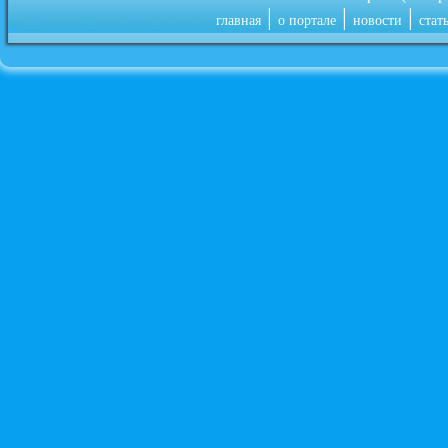
|
|
|
главная
о портале
новости
стат