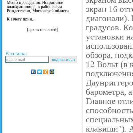
Место проведения: Истринское
экран 16 отт
водохранилище, в районе села
Рождествено, Московской области.
диагонали). 
К зачету прин...
градусов. К
[архив новостей]
установки н
использован
обзора, под
Рассылка
12 Вольт (в
подключения
Даунриггеро
барометра, 
Главное отл
способность
специальных
клавиши"). 