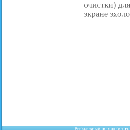
очистки) дл
экране эхоло
Рыболовный портал (инте