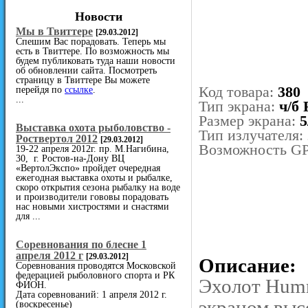
Новости
Мы в Твиттере
[29.03.2012]
Спешим Вас порадовать. Теперь мы
есть в Твиттере. По возможность мы
будем публиковать туда наши новости
об обновлении сайта. Посмотреть
страницу в Твиттере Вы можете
Код товара:
380
перейдя по
ссылке
.
...
Тип экрана:
ч/б 
Размер экрана:
5
Выставка охота рыболовство -
Тип излучателя:
Роствертол 2012
[29.03.2012]
Возможность G
19-22 апреля 2012г. пр. М.Нагибина,
30, г. Ростов-на-Дону ВЦ
«ВертолЭкспо» пройдет очередная
ежегодная выставка охоты и рыбалке,
скоро открытия сезона рыбалку на воде
и производители гововы порадовать
нас новыми хистростями и снастями
для ...
Cоревнования по блесне 1
апреля 2012 г
[29.03.2012]
Описание:
Соревнования проводятся Московской
федерацией рыболовного спорта и РК
Эхолот Humm
ФИОН.
Дата соревнований: 1 апреля 2012 г.
экраном выс
(воскресенье)