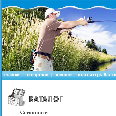
главная
о портале
новости
статьи о рыбалк
|
|
|
Спиннинги