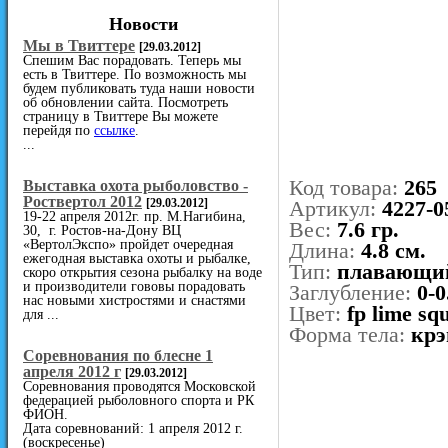
Новости
Мы в Твиттере
[29.03.2012]
Спешим Вас порадовать. Теперь мы
есть в Твиттере. По возможность мы
будем публиковать туда наши новости
об обновлении сайта. Посмотреть
страницу в Твиттере Вы можете
перейдя по
ссылке
.
...
Код товара:
265
Выставка охота рыболовство -
Роствертол 2012
[29.03.2012]
Артикул:
4227-0
19-22 апреля 2012г. пр. М.Нагибина,
Вес:
7.6 гр.
30, г. Ростов-на-Дону ВЦ
«ВертолЭкспо» пройдет очередная
Длина:
4.8 см.
ежегодная выставка охоты и рыбалке,
Тип:
плавающи
скоро открытия сезона рыбалку на воде
и производители гововы порадовать
Заглубление:
0-0
нас новыми хистростями и снастями
Цвет:
fp lime sq
для ...
Форма тела:
крэ
Cоревнования по блесне 1
апреля 2012 г
[29.03.2012]
Соревнования проводятся Московской
федерацией рыболовного спорта и РК
ФИОН.
Дата соревнований: 1 апреля 2012 г.
(воскресенье)