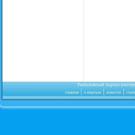
Рыболовный портал (инте
|
|
|
главная
о портале
новости
стат