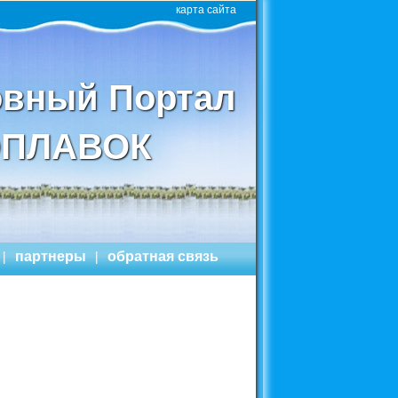
карта сайта
вный Портал
ПЛАВОК
|
партнеры
|
обратная связь