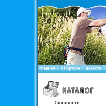
главная
о портале
новости
|
|
|
Спиннинги