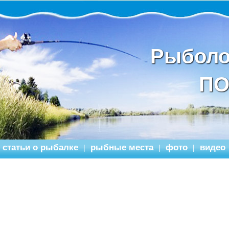
Рыболо
ПО
статьи о рыбалке
рыбные места
фото
видео
|
|
|