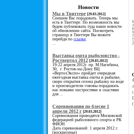
Новости
Мы в Твиттере
[29.03.2012]
Спешим Вас порадовать. Теперь мы
К
есть в Твиттере. По возможность мы
А
будем публиковать туда наши новости
В
об обновлении сайта. Посмотреть
Ч
страницу в Твиттере Вы можете
Т
перейдя по
ссылке
.
Т
...
Д
Выставка охота рыболовство -
Роствертол 2012
[29.03.2012]
19-22 апреля 2012г. пр. М.Нагибина,
30, г. Ростов-на-Дону ВЦ
«ВертолЭкспо» пройдет очередная
ежегодная выставка охоты и рыбалке,
скоро открытия сезона рыбалку на воде
и производители гововы порадовать
нас новыми хистростями и снастями
для ...
Cоревнования по блесне 1
апреля 2012 г
[29.03.2012]
Соревнования проводятся Московской
федерацией рыболовного спорта и РК
ФИОН.
Дата соревнований: 1 апреля 2012 г.
(воскресенье)