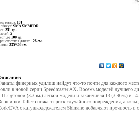
од товара:
181
ртикул:
SMAXMMFDR
ес:
251 гр.
астей:
5
ест:
до 100 гр.
ранспортная длина:
126 см.
лина:
335/366 см.
Описание:
Фанаты фидерных удилищ найдут что-то почти для каждого мест
ловли в новой серии Speedmaster AX. Восемь моделей лучшего ди
с 11-футовой (3.35м.) легкой модели и заканчивая 13 (3.96м.) и 
Вершинки Taftec снижают риск случайного повреждения, а кольца Ti
Cork/EVA с катушкодержателем Shimano добавляют прочность и с