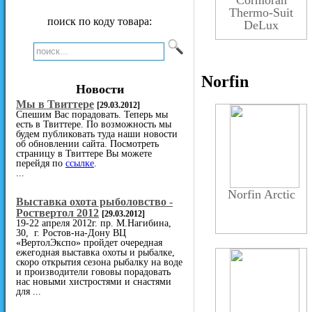
Cormoran
Thermo-Suit
поиск по коду товара:
DeLux
Norfin
Новости
Мы в Твиттере
[29.03.2012]
Спешим Вас порадовать. Теперь мы
есть в Твиттере. По возможность мы
будем публиковать туда наши новости
об обновлении сайта. Посмотреть
страницу в Твиттере Вы можете
перейдя по
ссылке
.
...
Norfin Arctic
Выставка охота рыболовство -
Роствертол 2012
[29.03.2012]
19-22 апреля 2012г. пр. М.Нагибина,
30, г. Ростов-на-Дону ВЦ
«ВертолЭкспо» пройдет очередная
ежегодная выставка охоты и рыбалке,
скоро открытия сезона рыбалку на воде
и производители гововы порадовать
нас новыми хистростями и снастями
для ...