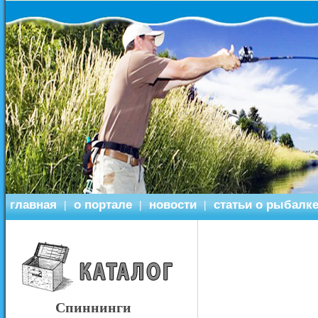
главная
о портале
новости
статьи о рыбалк
|
|
|
Спиннинги