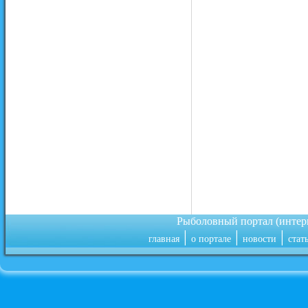
Рыболовный портал (инте
|
|
|
главная
о портале
новости
стат