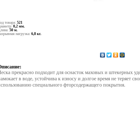
од товара:
521
иаметр:
0,2 мм.
лина:
50 м.
азрывная нагрузка:
6,8 кг.
Описание:
Леска прекрасно подходит для оснасток маховых и штекерных удоч
намокает в воде, устойчива к износу и долгое время не теряет св
использованию специального фторсодержащего покрытия.