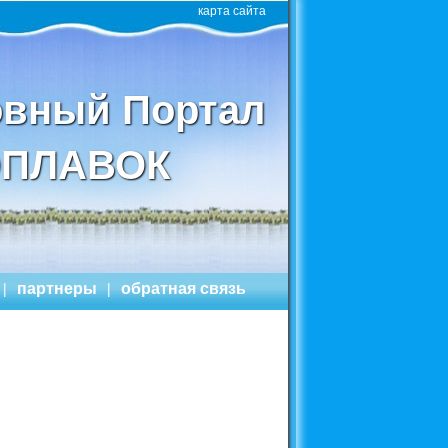
карта сайта
вный Портал
ПЛАВОК
|
партнеры
|
обратная связь