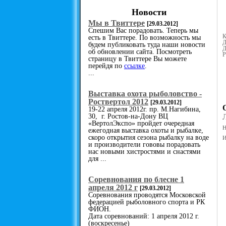
Новости
Мы в Твиттере
[29.03.2012]
Спешим Вас порадовать. Теперь мы
К
есть в Твиттере. По возможность мы
Д
будем публиковать туда наши новости
Д
об обновлении сайта. Посмотреть
Р
страницу в Твиттере Вы можете
перейдя по
ссылке
.
...
Выставка охота рыболовство -
Роствертол 2012
[29.03.2012]
19-22 апреля 2012г. пр. М.Нагибина,
30, г. Ростов-на-Дону ВЦ
«ВертолЭкспо» пройдет очередная
ежегодная выставка охоты и рыбалке,
скоро открытия сезона рыбалку на воде
и производители гововы порадовать
нас новыми хистростями и снастями
для ...
Cоревнования по блесне 1
апреля 2012 г
[29.03.2012]
Соревнования проводятся Московской
федерацией рыболовного спорта и РК
ФИОН.
Дата соревнований: 1 апреля 2012 г.
(воскресенье)