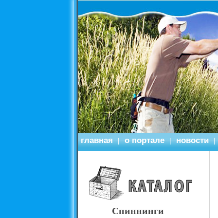
главная
о портале
новости
|
|
|
Спиннинги