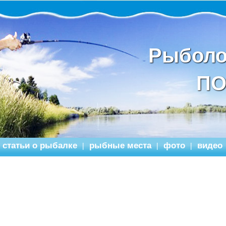
Рыболо
ПО
статьи о рыбалке
рыбные места
фото
видео
|
|
|