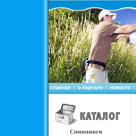
главная
о портале
новости
|
|
|
Спиннинги