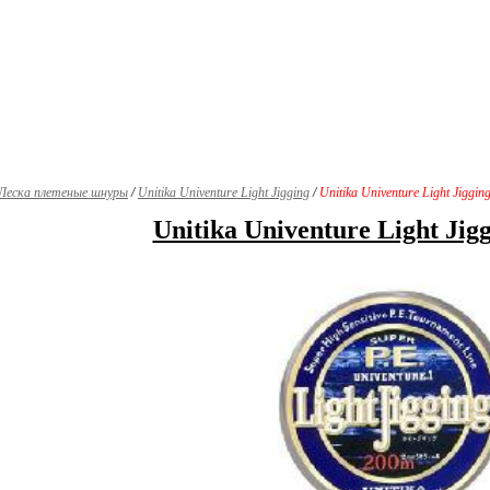
Леска плетеные шнуры
/
Unitika Univenture Light Jigging
/
Unitika Univenture Light Jiggin
Unitika Univenture Light Jig