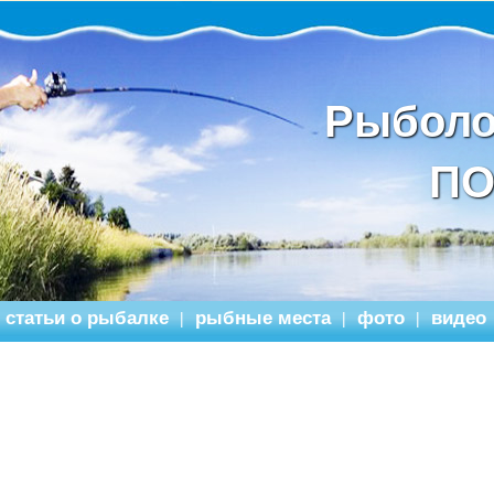
Рыболо
ПО
статьи о рыбалке
рыбные места
фото
видео
|
|
|