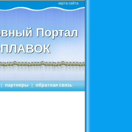
карта сайта
вный Портал
ПЛАВОК
|
партнеры
|
обратная связь