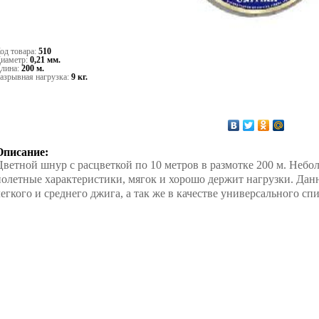
од товара:
510
иаметр:
0,21 мм.
лина:
200 м.
азрывная нагрузка:
9 кг.
Описание:
Цветной шнур с расцветкой по 10 метров в размотке 200 м. Неб
полетные характеристики, мягок и хорошо держит нагрузки. Дан
легкого и среднего джига, а так же в качестве универсального с