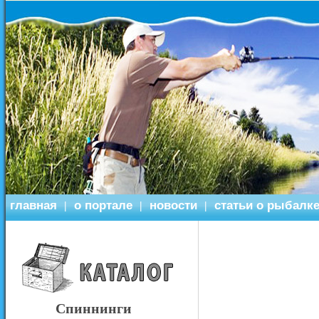
главная
о портале
новости
статьи о рыбалк
|
|
|
Спиннинги