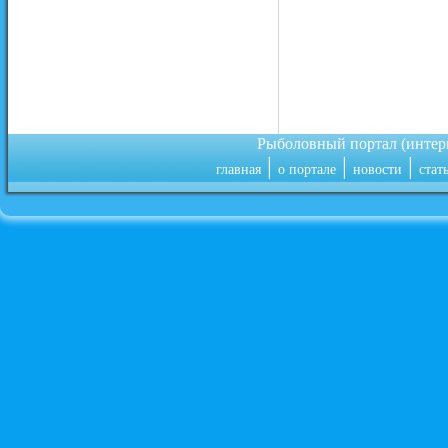
Рыболовный портал (инте
|
|
|
главная
о портале
новости
стат