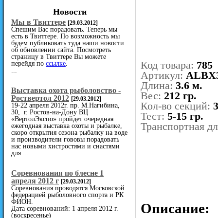
Новости
Мы в Твиттере
[29.03.2012]
Спешим Вас порадовать. Теперь мы
есть в Твиттере. По возможность мы
будем публиковать туда наши новости
об обновлении сайта. Посмотреть
страницу в Твиттере Вы можете
Код товара:
785
перейдя по
ссылке
.
...
Артикул:
ALBX
Длина:
3.6 м.
Выставка охота рыболовство -
Вес:
212 гр.
Роствертол 2012
[29.03.2012]
Кол-во секций:
19-22 апреля 2012г. пр. М.Нагибина,
30, г. Ростов-на-Дону ВЦ
Тест:
5-15 гр.
«ВертолЭкспо» пройдет очередная
Транспортная д
ежегодная выставка охоты и рыбалке,
скоро открытия сезона рыбалку на воде
и производители гововы порадовать
нас новыми хистростями и снастями
для ...
Cоревнования по блесне 1
апреля 2012 г
[29.03.2012]
Соревнования проводятся Московской
федерацией рыболовного спорта и РК
ФИОН.
Описание:
Дата соревнований: 1 апреля 2012 г.
(воскресенье)