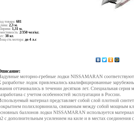
од товара:
681
лина:
2,3 м.
ирина:
1,31 м.
местимость:
2/350 чел/кг.
ес:
38 кг.
ощ-сть мотора:
до 4 л.с
Описание:
Надувные моторно-гребные лодки NISSAMARAN соответствуют 
К разработке лодок привлекались квалифицированные зарубежны
знания оттачивались в течении десятков лет. Специальная сер
разработана с учетом особенностей эксплуатации в России.
Используемый материал представляет собой слой плотной синте
покрытием полихлорвинила, связанным между собой мощным кле
основных баллонов лодки NISSAMARAN используется материал пл
м2 с дополнительным усилением на киле и в местах соединения с