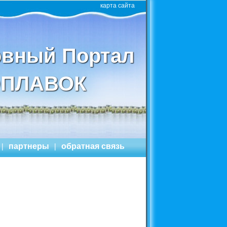
карта сайта
вный Портал
ПЛАВОК
|
партнеры
|
обратная связь