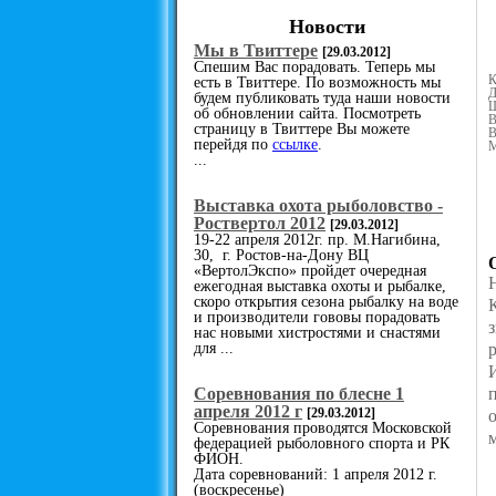
Новости
Мы в Твиттере
[29.03.2012]
Спешим Вас порадовать. Теперь мы
К
есть в Твиттере. По возможность мы
Д
будем публиковать туда наши новости
Ш
об обновлении сайта. Посмотреть
В
страницу в Твиттере Вы можете
В
перейдя по
ссылке
.
М
...
Выставка охота рыболовство -
Роствертол 2012
[29.03.2012]
19-22 апреля 2012г. пр. М.Нагибина,
30, г. Ростов-на-Дону ВЦ
«ВертолЭкспо» пройдет очередная
ежегодная выставка охоты и рыбалке,
скоро открытия сезона рыбалку на воде
и производители гововы порадовать
нас новыми хистростями и снастями
для ...
Cоревнования по блесне 1
апреля 2012 г
[29.03.2012]
Соревнования проводятся Московской
федерацией рыболовного спорта и РК
ФИОН.
Дата соревнований: 1 апреля 2012 г.
(воскресенье)