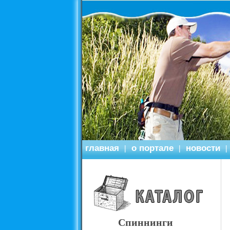
главная
о портале
новости
|
|
|
Спиннинги