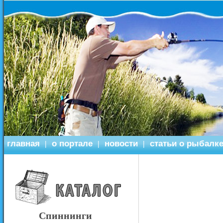
главная
о портале
новости
статьи о рыбалк
|
|
|
Спиннинги