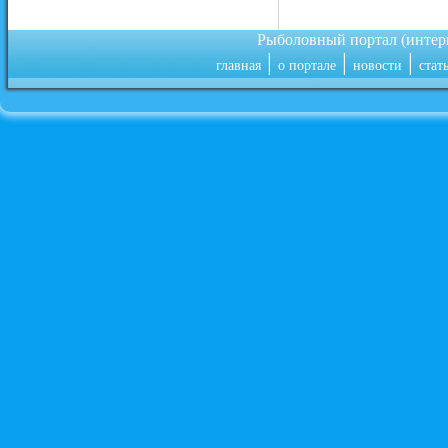
Рыболовный портал (инте
|
|
|
главная
о портале
новости
стат