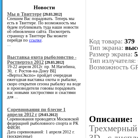
Новости
Мы в Твиттере
[29.03.2012]
Спешим Вас порадовать. Теперь мы
есть в Твиттере. По возможность мы
будем публиковать туда наши новости
об обновлении сайта. Посмотреть
страницу в Твиттере Вы можете
Код товара:
379
перейдя по
ссылке
.
...
Тип экрана:
выс
Размер экрана:
5
Выставка охота рыболовство -
Тип излучателя:
Роствертол 2012
[29.03.2012]
Возможность G
19-22 апреля 2012г. пр. М.Нагибина,
30, г. Ростов-на-Дону ВЦ
«ВертолЭкспо» пройдет очередная
ежегодная выставка охоты и рыбалке,
скоро открытия сезона рыбалку на воде
и производители гововы порадовать
нас новыми хистростями и снастями
для ...
Cоревнования по блесне 1
апреля 2012 г
[29.03.2012]
Описание:
Соревнования проводятся Московской
федерацией рыболовного спорта и РК
Трехмерный 
ФИОН.
Дата соревнований: 1 апреля 2012 г.
3D - с дисп
(воскресенье)