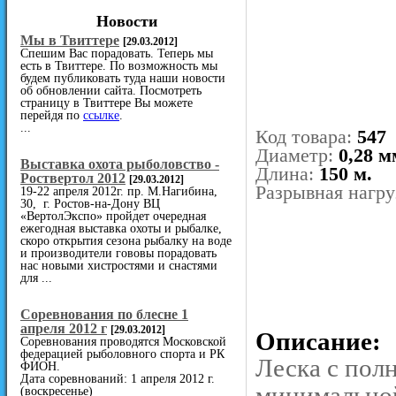
Новости
Мы в Твиттере
[29.03.2012]
Спешим Вас порадовать. Теперь мы
есть в Твиттере. По возможность мы
будем публиковать туда наши новости
об обновлении сайта. Посмотреть
страницу в Твиттере Вы можете
перейдя по
ссылке
.
...
Код товара:
547
Диаметр:
0,28 м
Выставка охота рыболовство -
Длина:
150 м.
Роствертол 2012
[29.03.2012]
Разрывная нагру
19-22 апреля 2012г. пр. М.Нагибина,
30, г. Ростов-на-Дону ВЦ
«ВертолЭкспо» пройдет очередная
ежегодная выставка охоты и рыбалке,
скоро открытия сезона рыбалку на воде
и производители гововы порадовать
нас новыми хистростями и снастями
для ...
Cоревнования по блесне 1
апреля 2012 г
[29.03.2012]
Описание:
Соревнования проводятся Московской
федерацией рыболовного спорта и РК
Леска с пол
ФИОН.
Дата соревнований: 1 апреля 2012 г.
минимальной
(воскресенье)