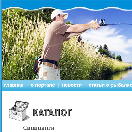
главная
о портале
новости
статьи о рыбалк
|
|
|
Спиннинги