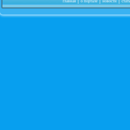
|
|
|
главная
о портале
новости
стат