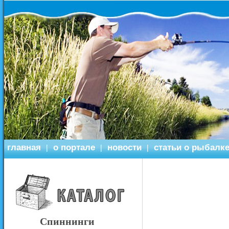
главная
о портале
новости
статьи о рыбалк
|
|
|
Спиннинги