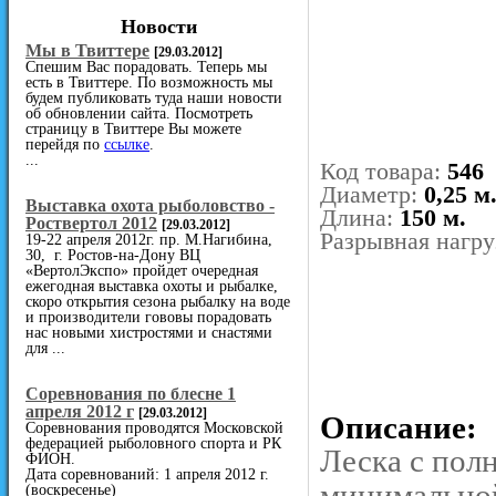
Новости
Мы в Твиттере
[29.03.2012]
Спешим Вас порадовать. Теперь мы
есть в Твиттере. По возможность мы
будем публиковать туда наши новости
об обновлении сайта. Посмотреть
страницу в Твиттере Вы можете
перейдя по
ссылке
.
...
Код товара:
546
Диаметр:
0,25 м
Выставка охота рыболовство -
Длина:
150 м.
Роствертол 2012
[29.03.2012]
Разрывная нагру
19-22 апреля 2012г. пр. М.Нагибина,
30, г. Ростов-на-Дону ВЦ
«ВертолЭкспо» пройдет очередная
ежегодная выставка охоты и рыбалке,
скоро открытия сезона рыбалку на воде
и производители гововы порадовать
нас новыми хистростями и снастями
для ...
Cоревнования по блесне 1
апреля 2012 г
[29.03.2012]
Описание:
Соревнования проводятся Московской
федерацией рыболовного спорта и РК
Леска с пол
ФИОН.
Дата соревнований: 1 апреля 2012 г.
минимальной
(воскресенье)