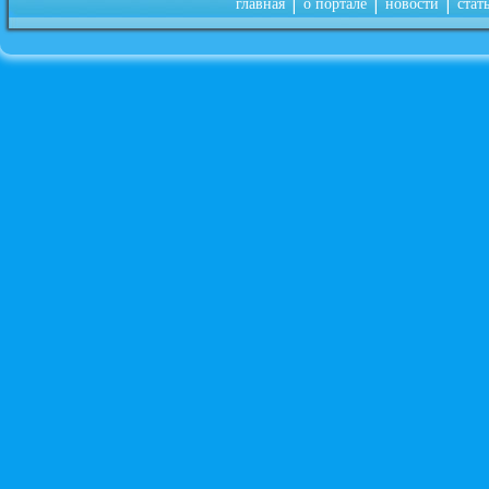
|
|
|
главная
о портале
новости
стат