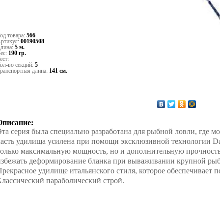
од товара:
566
ртикул:
00190508
лина:
5 м.
ес:
190 гр.
ест:
ол-во секций:
5
ранспортная длина:
141 см.
Описание:
Эта серия была специально разработана для рыбной ловли, где 
часть удилища усилена при помощи эксклюзивной технологии D
только максимальную мощность, но и дополнительную прочность
избежать деформирование бланка при вываживании крупной ры
Прекрасное удилище итальянского стиля, которое обеспечивает 
Классический параболический строй.