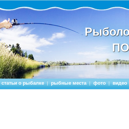
Рыболо
ПО
статьи о рыбалке
рыбные места
фото
видео
|
|
|