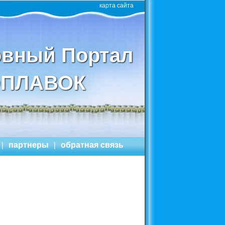
карта сайта
вный Портал
ПЛАВОК
|
партнеры
|
обратная связь