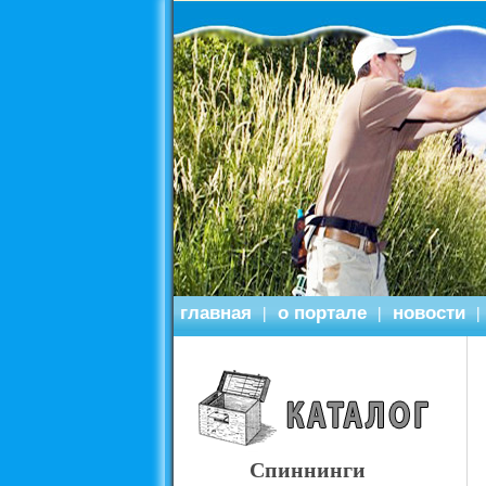
главная
о портале
новости
|
|
|
Спиннинги