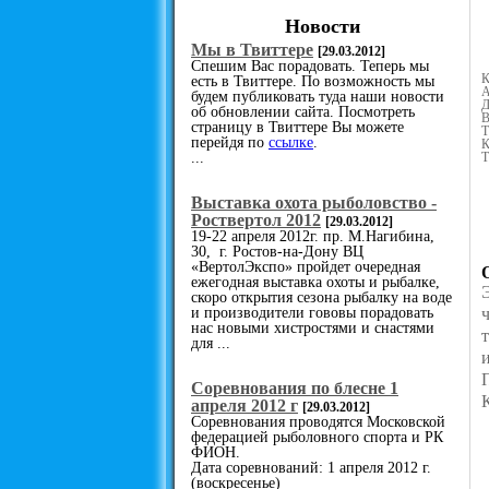
Новости
Мы в Твиттере
[29.03.2012]
Спешим Вас порадовать. Теперь мы
К
есть в Твиттере. По возможность мы
А
будем публиковать туда наши новости
Д
об обновлении сайта. Посмотреть
В
страницу в Твиттере Вы можете
Т
перейдя по
ссылке
.
К
...
Т
Выставка охота рыболовство -
Роствертол 2012
[29.03.2012]
19-22 апреля 2012г. пр. М.Нагибина,
30, г. Ростов-на-Дону ВЦ
«ВертолЭкспо» пройдет очередная
ежегодная выставка охоты и рыбалке,
скоро открытия сезона рыбалку на воде
и производители гововы порадовать
нас новыми хистростями и снастями
для ...
Cоревнования по блесне 1
апреля 2012 г
[29.03.2012]
Соревнования проводятся Московской
федерацией рыболовного спорта и РК
ФИОН.
Дата соревнований: 1 апреля 2012 г.
(воскресенье)