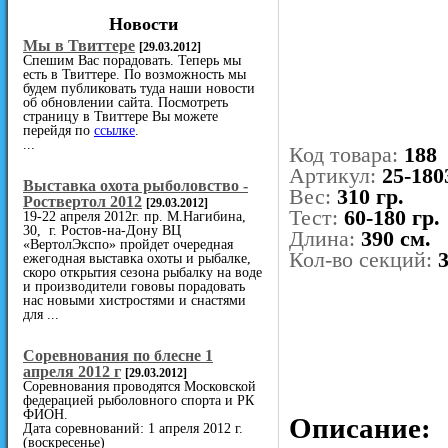
Новости
Мы в Твиттере
[29.03.2012]
Спешим Вас порадовать. Теперь мы
есть в Твиттере. По возможность мы
будем публиковать туда наши новости
об обновлении сайта. Посмотреть
страницу в Твиттере Вы можете
перейдя по
ссылке
.
...
Код товара:
188
Артикул:
25-180
Выставка охота рыболовство -
Вес:
310 гр.
Роствертол 2012
[29.03.2012]
Тест:
60-180 гр.
19-22 апреля 2012г. пр. М.Нагибина,
30, г. Ростов-на-Дону ВЦ
Длина:
390 см.
«ВертолЭкспо» пройдет очередная
Кол-во секций:
ежегодная выставка охоты и рыбалке,
скоро открытия сезона рыбалку на воде
и производители гововы порадовать
нас новыми хистростями и снастями
для ...
Cоревнования по блесне 1
апреля 2012 г
[29.03.2012]
Соревнования проводятся Московской
федерацией рыболовного спорта и РК
ФИОН.
Описание:
Дата соревнований: 1 апреля 2012 г.
(воскресенье)