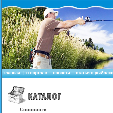
главная
о портале
новости
статьи о рыбалк
|
|
|
Спиннинги