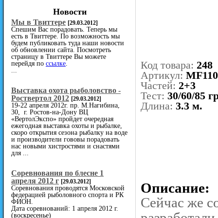
Новости
Мы в Твиттере
[29.03.2012]
Спешим Вас порадовать. Теперь мы
есть в Твиттере. По возможность мы
будем публиковать туда наши новости
об обновлении сайта. Посмотреть
страницу в Твиттере Вы можете
Код товара:
248
перейдя по
ссылке
.
...
Артикул:
MF11
Частей:
2+3
Выставка охота рыболовство -
Тест:
30/60/85 гр
Роствертол 2012
[29.03.2012]
Длина:
3.3 м.
19-22 апреля 2012г. пр. М.Нагибина,
30, г. Ростов-на-Дону ВЦ
«ВертолЭкспо» пройдет очередная
ежегодная выставка охоты и рыбалке,
скоро открытия сезона рыбалку на воде
и производители гововы порадовать
нас новыми хистростями и снастями
для ...
Cоревнования по блесне 1
апреля 2012 г
[29.03.2012]
Описание:
Соревнования проводятся Московской
федерацией рыболовного спорта и РК
Сейчас же с
ФИОН.
Дата соревнований: 1 апреля 2012 г.
разработали
(воскресенье)