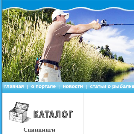
главная
о портале
новости
статьи о рыбалк
|
|
|
Спиннинги