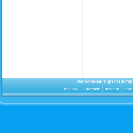
Рыболовный портал (инте
|
|
|
главная
о портале
новости
стат