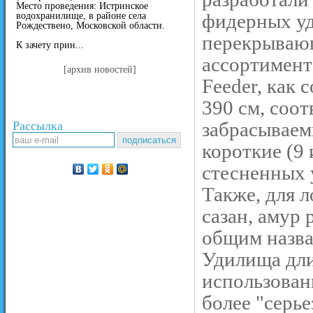
Место проведения: Истринское
фидерных уд
водохранилище, в районе села
Рождествено, Московской области.
перекрывающ
К зачету прин...
ассортимент
[архив новостей]
Feeder, как 
390 см, соо
забрасываемы
Рассылка
короткие (9 
стесненных у
Также, для л
сазан, амур
общим назва
Удилища дли
использован
более "серье