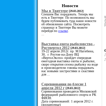
Новости
Мы в Твиттере
[29.03.2012]
Спешим Вас порадовать. Теперь мы
К
есть в Твиттере. По возможность мы
Д
будем публиковать туда наши новости
Д
об обновлении сайта. Посмотреть
Р
страницу в Твиттере Вы можете
перейдя по
ссылке
.
...
Выставка охота рыболовство -
Роствертол 2012
[29.03.2012]
19-22 апреля 2012г. пр. М.Нагибина,
30, г. Ростов-на-Дону ВЦ
«ВертолЭкспо» пройдет очередная
ежегодная выставка охоты и рыбалке,
скоро открытия сезона рыбалку на воде
и производители гововы порадовать
нас новыми хистростями и снастями
для ...
Cоревнования по блесне 1
апреля 2012 г
[29.03.2012]
Соревнования проводятся Московской
федерацией рыболовного спорта и РК
ФИОН.
Дата соревнований: 1 апреля 2012 г.
(воскресенье)