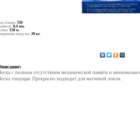
од товара:
550
иаметр:
0,4 мм.
лина:
150 м.
азрывная нагрузка:
20 кг.
Описание:
Леска с полным отсутствием механической памяти и минимальной
Леска тонущая. Прекрасно подходит для матчевой ловли.