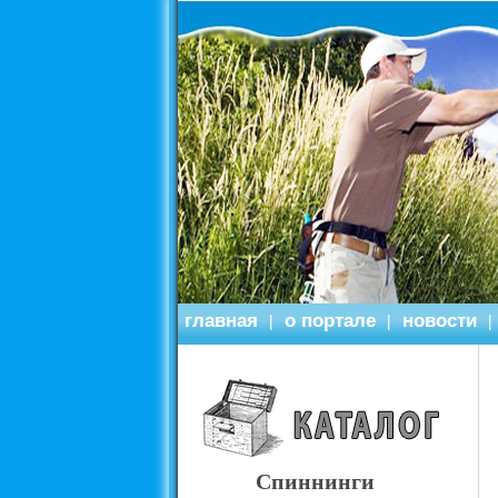
главная
о портале
новости
|
|
|
Спиннинги