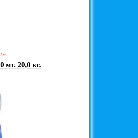
 кг.
мт. 20,0 кг.