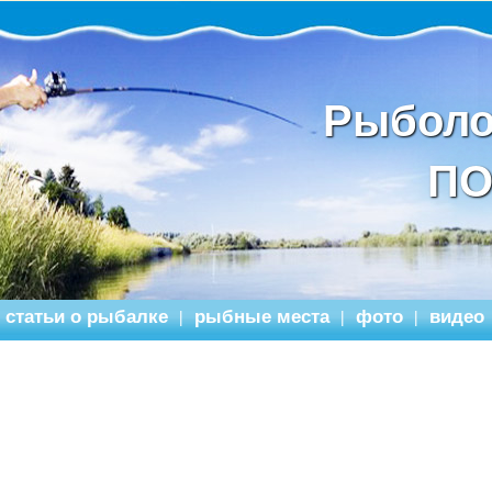
Рыболо
ПО
статьи о рыбалке
рыбные места
фото
видео
|
|
|