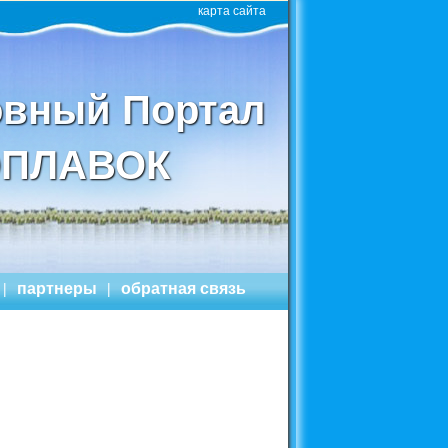
карта сайта
вный Портал
ПЛАВОК
|
партнеры
|
обратная связь