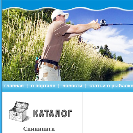
главная
о портале
новости
статьи о рыбалк
|
|
|
Спиннинги