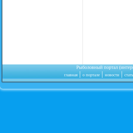
Рыболовный портал (инте
|
|
|
главная
о портале
новости
стат