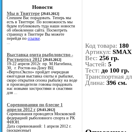
Новости
Мы в Твиттере
[29.03.2012]
Спешим Вас порадовать. Теперь мы
есть в Твиттере. По возможность мы
будем публиковать туда наши новости
об обновлении сайта. Посмотреть
страницу в Твиттере Вы можете
перейдя по
ссылке
.
...
Код товара:
180
Артикул:
SMAX
Выставка охота рыболовство -
Вес:
256 гр.
Роствертол 2012
[29.03.2012]
Частей:
5
19-22 апреля 2012г. пр. М.Нагибина,
30, г. Ростов-на-Дону ВЦ
Тест:
до 100 гр.
«ВертолЭкспо» пройдет очередная
Транспортная д
ежегодная выставка охоты и рыбалке,
скоро открытия сезона рыбалку на воде
Длина:
396 см.
и производители гововы порадовать
нас новыми хистростями и снастями
для ...
Cоревнования по блесне 1
апреля 2012 г
[29.03.2012]
Соревнования проводятся Московской
федерацией рыболовного спорта и РК
ФИОН.
Дата соревнований: 1 апреля 2012 г.
(воскресенье)