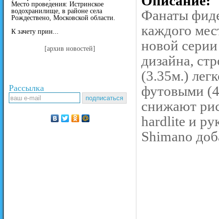
Описание:
Место проведения: Истринское
водохранилище, в районе села
Фанаты фиде
Рождествено, Московской области.
каждого мес
К зачету прин...
новой серии
[архив новостей]
дизайна, стр
(3.35м.) лег
Рассылка
футовыми (4
снижают риск
hardlite и 
Shimano доб