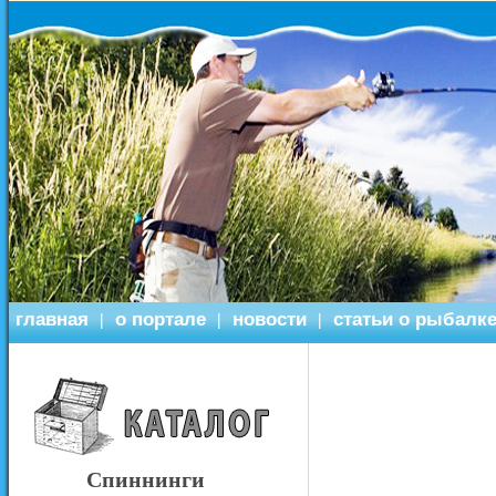
главная
о портале
новости
статьи о рыбалк
|
|
|
Спиннинги