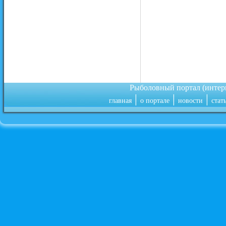
Рыболовный портал (инте
|
|
|
главная
о портале
новости
стат