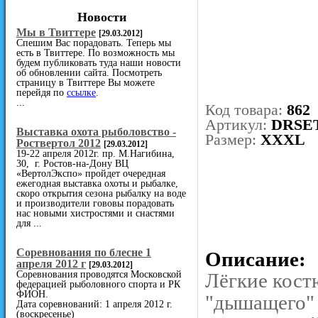
Новости
Мы в Твиттере
[29.03.2012]
Спешим Вас порадовать. Теперь мы
есть в Твиттере. По возможность мы
будем публиковать туда наши новости
об обновлении сайта. Посмотреть
страницу в Твиттере Вы можете
перейдя по
ссылке
.
...
Код товара:
862
Артикул:
DRSE
Выставка охота рыболовство -
Размер:
XXXL
Роствертол 2012
[29.03.2012]
19-22 апреля 2012г. пр. М.Нагибина,
30, г. Ростов-на-Дону ВЦ
«ВертолЭкспо» пройдет очередная
ежегодная выставка охоты и рыбалке,
скоро открытия сезона рыбалку на воде
и производители гововы порадовать
нас новыми хистростями и снастями
для ...
Cоревнования по блесне 1
Описание:
апреля 2012 г
[29.03.2012]
Соревнования проводятся Московской
Лёгкие кост
федерацией рыболовного спорта и РК
ФИОН.
"дышащего" 
Дата соревнований: 1 апреля 2012 г.
(воскресенье)