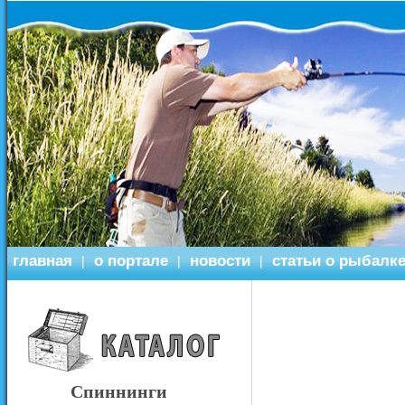
главная
о портале
новости
статьи о рыбалк
|
|
|
Спиннинги