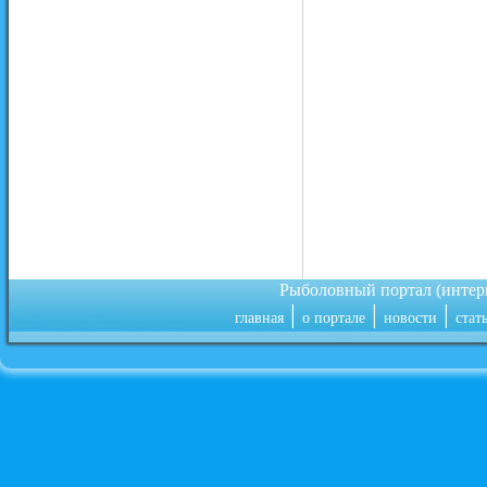
Рыболовный портал (инте
|
|
|
главная
о портале
новости
стат