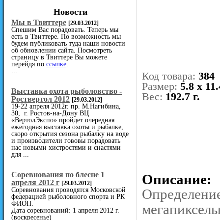
Новости
Мы в Твиттере
[29.03.2012]
Спешим Вас порадовать. Теперь мы
есть в Твиттере. По возможность мы
будем публиковать туда наши новости
об обновлении сайта. Посмотреть
страницу в Твиттере Вы можете
перейдя по
ссылке
.
...
Код товара:
384
Размер:
5.8 x 11.
Выставка охота рыболовство -
Вес:
192.7 г.
Роствертол 2012
[29.03.2012]
19-22 апреля 2012г. пр. М.Нагибина,
30, г. Ростов-на-Дону ВЦ
«ВертолЭкспо» пройдет очередная
ежегодная выставка охоты и рыбалке,
скоро открытия сезона рыбалку на воде
и производители гововы порадовать
нас новыми хистростями и снастями
для ...
Cоревнования по блесне 1
Описание:
апреля 2012 г
[29.03.2012]
Соревнования проводятся Московской
Определение
федерацией рыболовного спорта и РК
ФИОН.
мегапиксель
Дата соревнований: 1 апреля 2012 г.
(воскресенье)