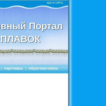
карта сайта
вный Портал
ПЛАВОК
|
партнеры
|
обратная связь