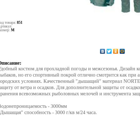
од товара:
851
ртикул:
азмер:
M
Описание:
Удобный костюм для прохладной погоды и межсезонья. Дизайн к
рыбаков, но его спортивный покрой отлично смотрится как при а
городских условиях. Качественный "дышащий" материал NORTEX
защиту от ветра и осадков. Для дополнительной защиты от осадк
хранения всевозможных рыболовных мелочей и инструмента защ
Водонепроницаемость - 3000мм
"Дышащая" способность - 3000 г/кв м/24 часа.