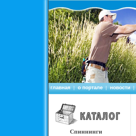
главная
о портале
новости
|
|
|
Спиннинги