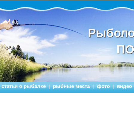
Рыболо
ПО
статьи о рыбалке
рыбные места
фото
видео
|
|
|