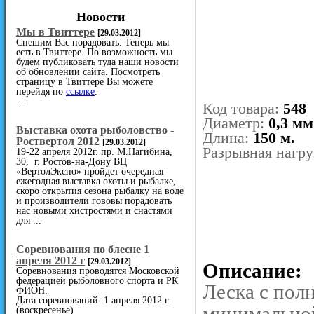
Новости
Мы в Твиттере
[29.03.2012]
Спешим Вас порадовать. Теперь мы
есть в Твиттере. По возможность мы
будем публиковать туда наши новости
об обновлении сайта. Посмотреть
страницу в Твиттере Вы можете
перейдя по
ссылке
.
...
Код товара:
548
Диаметр:
0,3 мм
Выставка охота рыболовство -
Длина:
150 м.
Роствертол 2012
[29.03.2012]
Разрывная нагру
19-22 апреля 2012г. пр. М.Нагибина,
30, г. Ростов-на-Дону ВЦ
«ВертолЭкспо» пройдет очередная
ежегодная выставка охоты и рыбалке,
скоро открытия сезона рыбалку на воде
и производители гововы порадовать
нас новыми хистростями и снастями
для ...
Cоревнования по блесне 1
апреля 2012 г
[29.03.2012]
Описание:
Соревнования проводятся Московской
федерацией рыболовного спорта и РК
Леска с пол
ФИОН.
Дата соревнований: 1 апреля 2012 г.
минимальной
(воскресенье)