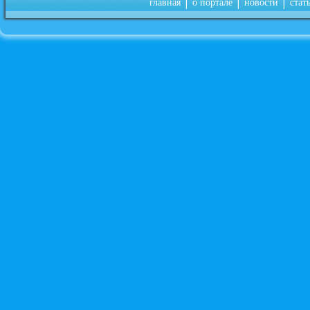
|
|
|
главная
о портале
новости
стат