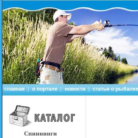
главная
о портале
новости
статьи о рыбалк
|
|
|
Спиннинги