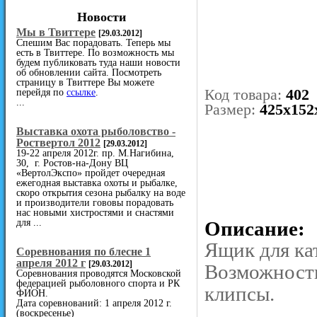
Новости
Мы в Твиттере
[29.03.2012]
Спешим Вас порадовать. Теперь мы
есть в Твиттере. По возможность мы
будем публиковать туда наши новости
об обновлении сайта. Посмотреть
страницу в Твиттере Вы можете
Код товара:
402
перейдя по
ссылке
.
...
Размер:
425х152
Выставка охота рыболовство -
Роствертол 2012
[29.03.2012]
19-22 апреля 2012г. пр. М.Нагибина,
30, г. Ростов-на-Дону ВЦ
«ВертолЭкспо» пройдет очередная
ежегодная выставка охоты и рыбалке,
скоро открытия сезона рыбалку на воде
и производители гововы порадовать
нас новыми хистростями и снастями
для ...
Описание:
Ящик для ка
Cоревнования по блесне 1
апреля 2012 г
[29.03.2012]
Возможность
Соревнования проводятся Московской
федерацией рыболовного спорта и РК
клипсы.
ФИОН.
Дата соревнований: 1 апреля 2012 г.
(воскресенье)