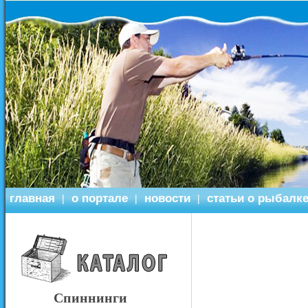
главная
о портале
новости
статьи о рыбалк
|
|
|
Спиннинги