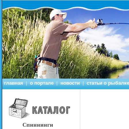
главная
о портале
новости
статьи о рыбалк
|
|
|
Спиннинги