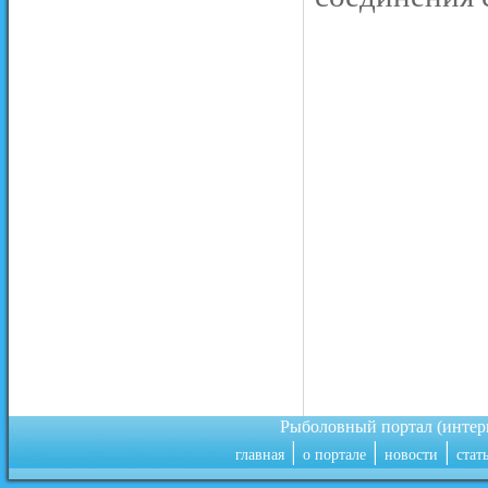
Рыболовный портал (инте
|
|
|
главная
о портале
новости
стат