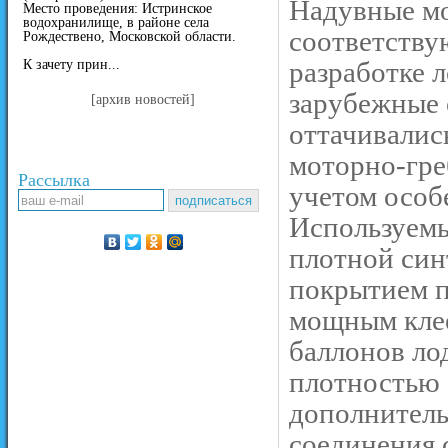
Надувные м
Место проведения: Истринское
водохранилище, в районе села
соответству
Рождествено, Московской области.
разработке 
К зачету прин...
зарубежные 
[архив новостей]
оттачивались
моторно-гр
Рассылка
учетом особ
Используемы
плотной син
покрытием п
мощным клее
баллонов л
плотностью 1
дополнитель
соединения 