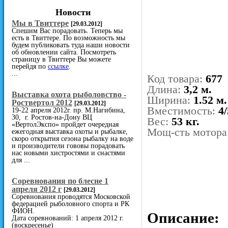
Новости
Мы в Твиттере
[29.03.2012]
Спешим Вас порадовать. Теперь мы
есть в Твиттере. По возможность мы
будем публиковать туда наши новости
об обновлении сайта. Посмотреть
страницу в Твиттере Вы можете
перейдя по
ссылке
.
...
Код товара:
677
Длина:
3,2 м.
Выставка охота рыболовство -
Ширина:
1.52 м.
Роствертол 2012
[29.03.2012]
Вместимость:
4
19-22 апреля 2012г. пр. М.Нагибина,
30, г. Ростов-на-Дону ВЦ
Вес:
53 кг.
«ВертолЭкспо» пройдет очередная
Мощ-сть мотора
ежегодная выставка охоты и рыбалке,
скоро открытия сезона рыбалку на воде
и производители гововы порадовать
нас новыми хистростями и снастями
для ...
Cоревнования по блесне 1
апреля 2012 г
[29.03.2012]
Соревнования проводятся Московской
федерацией рыболовного спорта и РК
ФИОН.
Описание:
Дата соревнований: 1 апреля 2012 г.
(воскресенье)