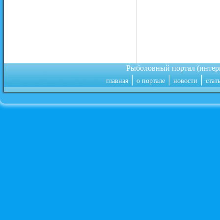
Рыболовный портал (инте
|
|
|
главная
о портале
новости
стат