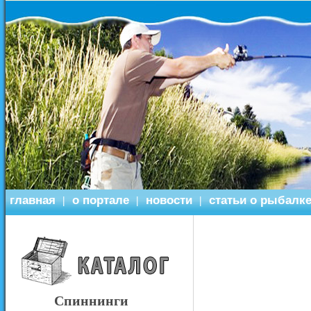
главная
о портале
новости
статьи о рыбалк
|
|
|
Спиннинги