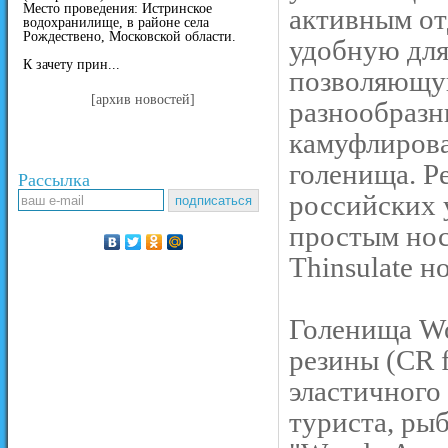
Место проведения: Истринское
активным от
водохранилище, в районе села
Рождествено, Московской области.
удобную для
К зачету прин...
позволяющую
[архив новостей]
разнообразн
камуфлирова
голенища. Р
Рассылка
российских у
простым нос
Thinsulate н
Голенища W
резины (CR f
эластичного
туриста, ры