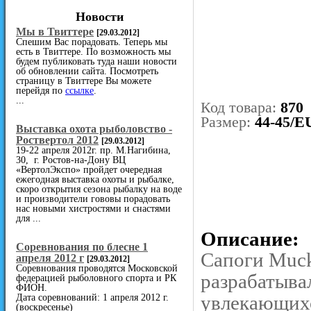
Новости
Мы в Твиттере
[29.03.2012]
Спешим Вас порадовать. Теперь мы
есть в Твиттере. По возможность мы
будем публиковать туда наши новости
об обновлении сайта. Посмотреть
страницу в Твиттере Вы можете
перейдя по
ссылке
.
...
Код товара:
870
Размер:
44-45/E
Выставка охота рыболовство -
Роствертол 2012
[29.03.2012]
19-22 апреля 2012г. пр. М.Нагибина,
30, г. Ростов-на-Дону ВЦ
«ВертолЭкспо» пройдет очередная
ежегодная выставка охоты и рыбалке,
скоро открытия сезона рыбалку на воде
и производители гововы порадовать
нас новыми хистростями и снастями
для ...
Описание:
Cоревнования по блесне 1
Сапоги Muck
апреля 2012 г
[29.03.2012]
Соревнования проводятся Московской
разрабатывал
федерацией рыболовного спорта и РК
ФИОН.
увлекающихс
Дата соревнований: 1 апреля 2012 г.
(воскресенье)