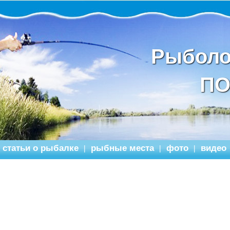
Рыболо
ПО
статьи о рыбалке
рыбные места
фото
видео
|
|
|