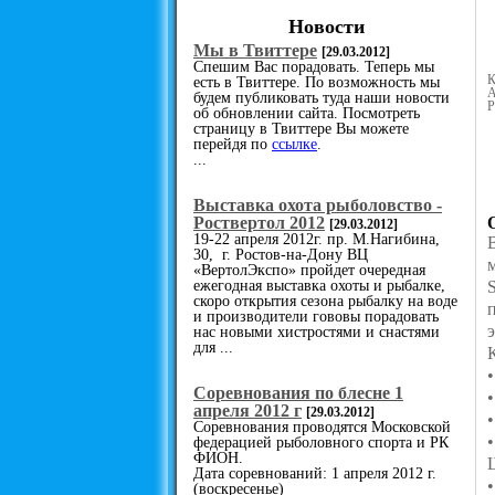
Новости
Мы в Твиттере
[29.03.2012]
Спешим Вас порадовать. Теперь мы
К
есть в Твиттере. По возможность мы
А
будем публиковать туда наши новости
Р
об обновлении сайта. Посмотреть
страницу в Твиттере Вы можете
перейдя по
ссылке
.
...
Выставка охота рыболовство -
Роствертол 2012
[29.03.2012]
19-22 апреля 2012г. пр. М.Нагибина,
30, г. Ростов-на-Дону ВЦ
«ВертолЭкспо» пройдет очередная
ежегодная выставка охоты и рыбалке,
скоро открытия сезона рыбалку на воде
и производители гововы порадовать
нас новыми хистростями и снастями
для ...
Cоревнования по блесне 1
апреля 2012 г
[29.03.2012]
Соревнования проводятся Московской
федерацией рыболовного спорта и РК
ФИОН.
Дата соревнований: 1 апреля 2012 г.
(воскресенье)