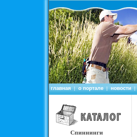
главная
о портале
новости
|
|
|
Спиннинги