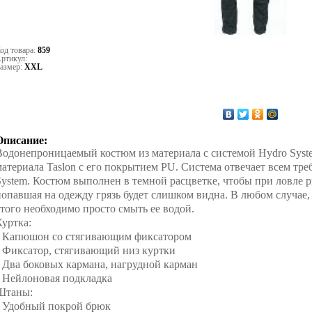
од товара:
859
ртикул:
азмер:
XXL
Описание:
Водонепроницаемый костюм из материала с системой Hydro Syste
материала Taslon с его покрытием PU. Система отвечает всем т
System. Костюм выполнен в темной расцветке, чтобы при ловле р
попавшая на одежду грязь будет слишком видна. В любом случае, г
этого необходимо просто смыть ее водой.
Куртка:
• Капюшон со стягивающим фиксатором
• Фиксатор, стягивающий низ куртки
• Два боковых кармана, нагрудной карман
• Нейлоновая подкладка
Штаны:
• Удобный покрой брюк