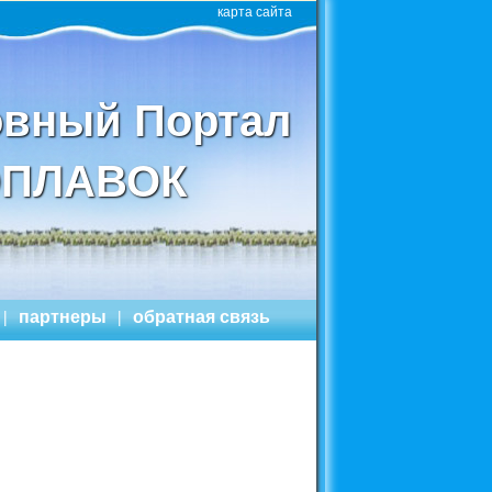
карта сайта
вный Портал
ПЛАВОК
|
партнеры
|
обратная связь