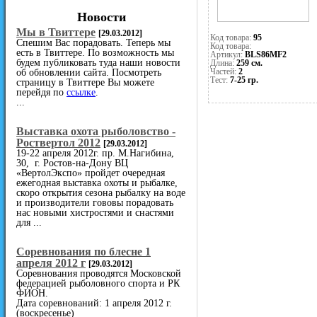
Новости
Мы в Твиттере
[29.03.2012]
Код товара:
95
Спешим Вас порадовать. Теперь мы
Код товара:
есть в Твиттере. По возможность мы
Артикул:
BLS86MF2
будем публиковать туда наши новости
Длина:
259 см.
Частей:
2
об обновлении сайта. Посмотреть
Тест:
7-25 гр.
страницу в Твиттере Вы можете
перейдя по
ссылке
.
...
Выставка охота рыболовство -
Роствертол 2012
[29.03.2012]
19-22 апреля 2012г. пр. М.Нагибина,
30, г. Ростов-на-Дону ВЦ
«ВертолЭкспо» пройдет очередная
ежегодная выставка охоты и рыбалке,
скоро открытия сезона рыбалку на воде
и производители гововы порадовать
нас новыми хистростями и снастями
для ...
Cоревнования по блесне 1
апреля 2012 г
[29.03.2012]
Соревнования проводятся Московской
федерацией рыболовного спорта и РК
ФИОН.
Дата соревнований: 1 апреля 2012 г.
(воскресенье)