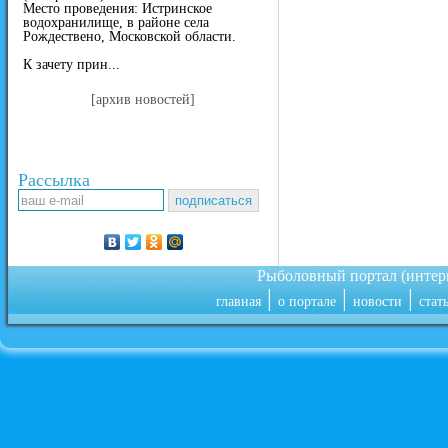
Место проведения: Истринское
водохранилище, в районе села
Рождествено, Московской области.
К зачету прин...
[архив новостей]
Рассылка
Рыболовный портал (инте
|
|
|
главная
о портале
новости
стат