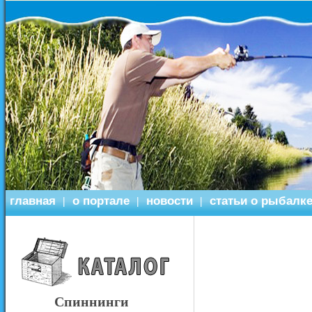
главная
о портале
новости
статьи о рыбалк
|
|
|
Спиннинги