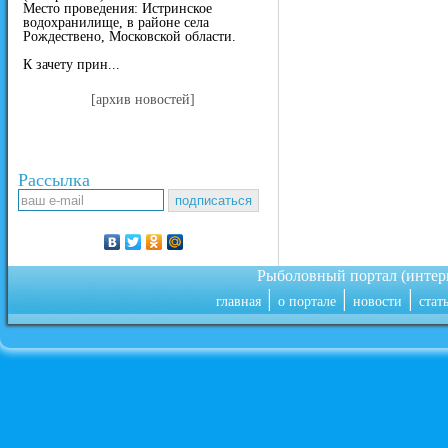
Место проведения: Истринское
водохранилище, в районе села
Рождествено, Московской области.
К зачету прин...
[архив новостей]
Рассылка
Рыболовный портал (инте
|
|
|
главная
о портале
новости
стат