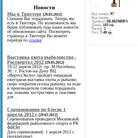
Новости
Мы в Твиттере
Код товара:
97
[29.03.2012]
Код товара:
Спешим Вас порадовать. Теперь мы
Артикул:
HL602MHFS
есть в Твиттере. По возможность мы
Длина:
183 см.
будем публиковать туда наши новости
Частей:
2
об обновлении сайта. Посмотреть
Тест:
7-40 гр.
страницу в Твиттере Вы можете
перейдя по
ссылке
.
...
Выставка охота рыболовство -
Роствертол 2012
[29.03.2012]
19-22 апреля 2012г. пр. М.Нагибина,
30, г. Ростов-на-Дону ВЦ
«ВертолЭкспо» пройдет очередная
ежегодная выставка охоты и рыбалке,
скоро открытия сезона рыбалку на воде
и производители гововы порадовать
нас новыми хистростями и снастями
для ...
Cоревнования по блесне 1
апреля 2012 г
[29.03.2012]
Соревнования проводятся Московской
федерацией рыболовного спорта и РК
ФИОН.
Дата соревнований: 1 апреля 2012 г.
(воскресенье)