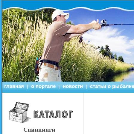
главная
о портале
новости
статьи о рыбалк
|
|
|
Спиннинги